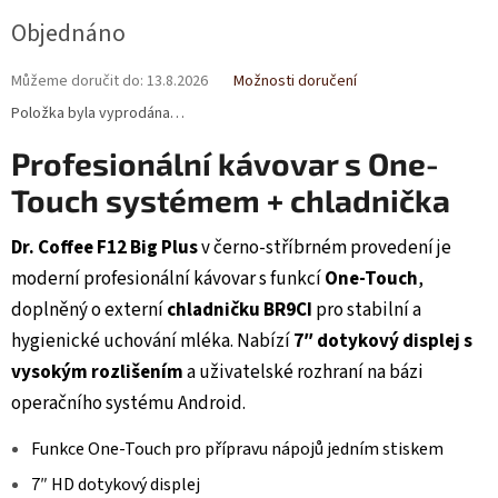
Měrná
Objednáno
cena:
Můžeme doručit do:
13.8.2026
Možnosti doručení
Položka byla vyprodána…
Profesionální kávovar s One-
Touch systémem + chladnička
Dr. Coffee F12 Big Plus
v černo-stříbrném provedení je
moderní profesionální kávovar s funkcí
One-Touch
,
doplněný o externí
chladničku BR9CI
pro stabilní a
hygienické uchování mléka. Nabízí
7″ dotykový displej s
vysokým rozlišením
a uživatelské rozhraní na bázi
operačního systému Android.
Funkce One-Touch pro přípravu nápojů jedním stiskem
7″ HD dotykový displej