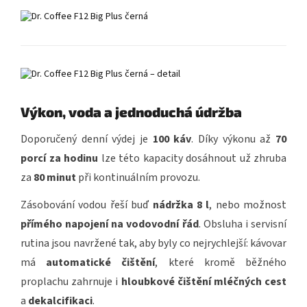
Výkon, voda a jednoduchá údržba
Doporučený denní výdej je
100 káv
. Díky výkonu až
70
porcí za hodinu
lze této kapacity dosáhnout už zhruba
za
80 minut
při kontinuálním provozu.
Zásobování vodou řeší buď
nádržka 8 l
, nebo možnost
přímého napojení na vodovodní řád
. Obsluha i servisní
rutina jsou navržené tak, aby byly co nejrychlejší: kávovar
má
automatické čištění
, které kromě běžného
proplachu zahrnuje i
hloubkové čištění mléčných cest
a
dekalcifikaci
.