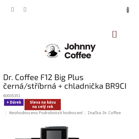
Přejít
na
obsah
NÁKUP
KOŠÍK
Dr. Coffee F12 Big Plus
černá/stříbrná + chladnička BR9CI
60035351
+ Dárek
Sleva na kávu
na celý rok
Průměrné
Neohodnoceno
Podrobnosti hodnocení
Značka:
Dr. Coffee
hodnocení
produktu
je
0,0