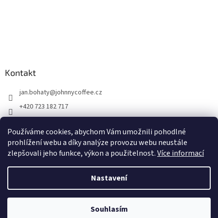
Kontakt
jan.bohaty
@
johnnycoffee.cz
+420 723 182 717
Johnny Coffee
Používáme cookies, abychom Vám umožnili pohodlné
prazirna_johnny_coffee/
prohlížení webu a díky analýze provozu webu neustále
zlepšovali jeho funkce, výkon a použitelnost.
Více informací
Vytvořil Shoptet
Nastavení
Copyright 2026
Johnny Coffee
. Všechna práva vyhrazena.
Upravit
Souhlasím
nastavení cookies