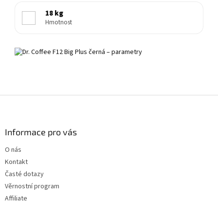
18 kg
Hmotnost
Z
á
p
a
Informace pro vás
t
O nás
í
Kontakt
Časté dotazy
Věrnostní program
Affiliate