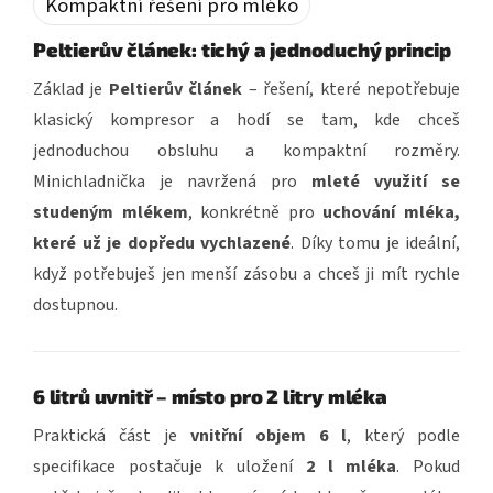
Kompaktní řešení pro mléko
Peltierův článek: tichý a jednoduchý princip
Základ je
Peltierův článek
– řešení, které nepotřebuje
klasický kompresor a hodí se tam, kde chceš
jednoduchou obsluhu a kompaktní rozměry.
Minichladnička je navržená pro
mleté využití se
studeným mlékem
, konkrétně pro
uchování mléka,
které už je dopředu vychlazené
. Díky tomu je ideální,
když potřebuješ jen menší zásobu a chceš ji mít rychle
dostupnou.
6 litrů uvnitř – místo pro 2 litry mléka
Praktická část je
vnitřní objem 6 l
, který podle
specifikace postačuje k uložení
2 l mléka
. Pokud