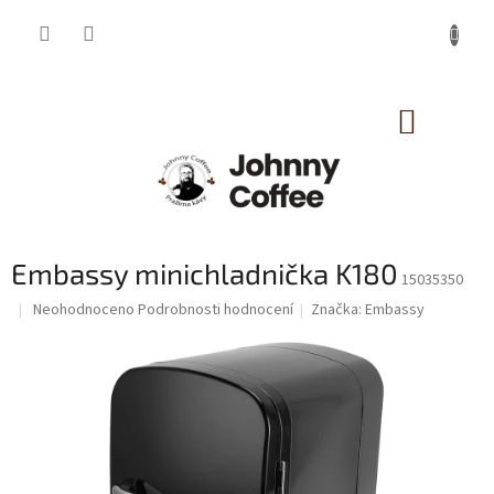
Přejít
na
obsah
NÁKUP
KOŠÍK
Embassy minichladnička K180
15035350
Průměrné
Neohodnoceno
Podrobnosti hodnocení
Značka:
Embassy
hodnocení
produktu
je
0,0
z
5
hvězdiček.