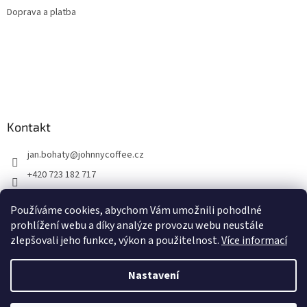
Doprava a platba
Kontakt
jan.bohaty
@
johnnycoffee.cz
+420 723 182 717
Johnny Coffee
Používáme cookies, abychom Vám umožnili pohodlné
prazirna_johnny_coffee/
prohlížení webu a díky analýze provozu webu neustále
zlepšovali jeho funkce, výkon a použitelnost.
Více informací
Vytvořil Shoptet
Nastavení