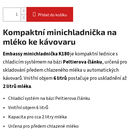
Přidat do košíku
Kompaktní minichladnička na
mléko ke kávovaru
Embassy minichladnička K180
je kompaktní lednice s
chladicím systémem na bázi
Peltierova článku
, určená pro
skladování předem chlazeného mléka u automatických
kávovarů. Vnitřní objem
6 litrů
postačuje pro uskladnění až
2 litrů mléka
.
Chladicí systém na bázi Peltierova článku
Vnitřní objem 6 litrů
Kapacita pro cca 2 litry mléka
Určena pro předem chlazené mléko