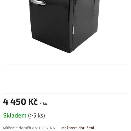
4 450 Kč
/ ks
Měrná
Skladem
(>5 ks)
cena:
Můžeme doručit do:
13.8.2026
Možnosti doručení