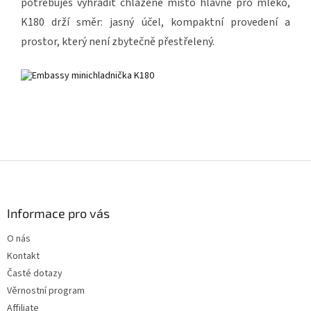
potřebuješ vyhradit chlazené místo hlavně pro mléko,
K180 drží směr: jasný účel, kompaktní provedení a
prostor, který není zbytečně přestřelený.
Z
á
p
a
Informace pro vás
t
O nás
í
Kontakt
Časté dotazy
Věrnostní program
Affiliate