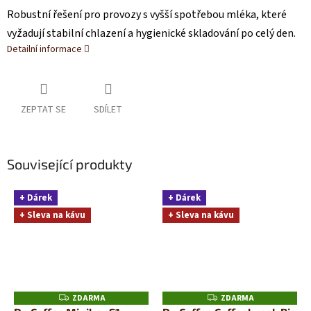
Robustní řešení pro provozy s vyšší spotřebou mléka, které
vyžadují stabilní chlazení a hygienické skladování po celý den.
Detailní informace
ZEPTAT SE
SDÍLET
Související produkty
+ Dárek
+ Dárek
+ Sleva na kávu
+ Sleva na kávu
ZDARMA
ZDARMA
Z
Z
D
D