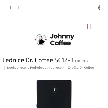
Přejít
na
obsah
NÁKUP
KOŠÍK
Lednice Dr. Coffee SC12-T
12035352
Průměrné
Neohodnoceno
Podrobnosti hodnocení
Značka:
Dr. Coffee
hodnocení
produktu
je
0,0
z
5
hvězdiček.