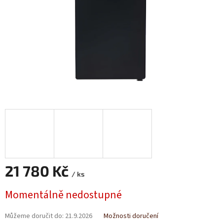
21 780 Kč
/ ks
Měrná
Momentálně nedostupné
cena:
Můžeme doručit do:
21.9.2026
Možnosti doručení