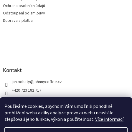
Ochrana osobních údajů
Odstoupení od smlouvy
Doprava a platba
Kontakt
jan.bohaty
@
johnnycoffee.cz
+420 723 182 717
Johnny Coffee
Používáme cookies, abychom Vám umožnili pohodlné
prazirna_johnny_coffee/
prohlížení webu a díky analýze provozu webu neustále
zlepšovali jeho funkce, výkon a použitelnost.
Více informací
Vytvořil Shoptet