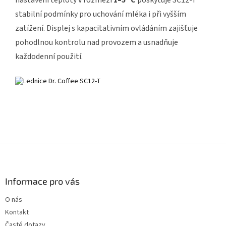
stabilní podmínky pro uchování mléka i při vyšším
zatížení. Displej s kapacitativním ovládáním zajišťuje
pohodlnou kontrolu nad provozem a usnadňuje
každodenní použití.
Z
á
p
a
Informace pro vás
t
O nás
í
Kontakt
Časté dotazy