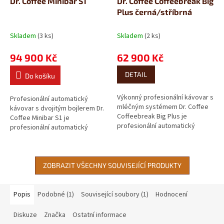
Dr. Coffee Minibar S1
Dr. Coffee Coffeebreak Big
A
A
Plus černá/stříbrná
R
R
M
M
A
A
Skladem
(3 ks)
Skladem
(2 ks)
94 900 Kč
62 900 Kč
DETAIL
Do košíku
Výkonný profesionální kávovar s
Profesionální automatický
mléčným systémem Dr. Coffee
kávovar s dvojitým bojlerem Dr.
Coffeebreak Big Plus je
Coffee Minibar S1 je
profesionální automatický
profesionální automatický
kávovar s vysokým výkonem a
kávovar určený pro náročné
plně automatickým...
kanceláře a komerční...
ZOBRAZIT VŠECHNY SOUVISEJÍCÍ PRODUKTY
Popis
Podobné (1)
Související soubory (1)
Hodnocení
Diskuze
Značka
Ostatní informace