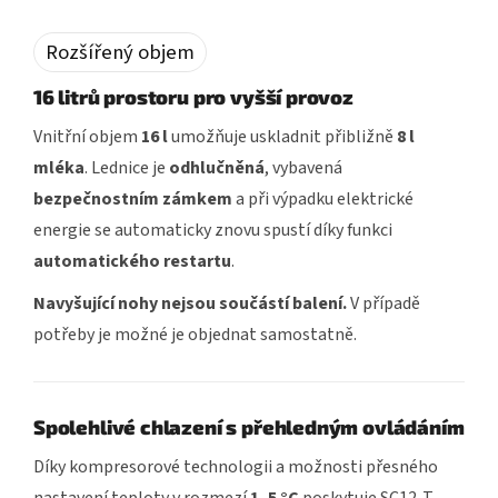
Rozšířený objem
16 litrů prostoru pro vyšší provoz
Vnitřní objem
16 l
umožňuje uskladnit přibližně
8 l
mléka
. Lednice je
odhlučněná
, vybavená
bezpečnostním zámkem
a při výpadku elektrické
energie se automaticky znovu spustí díky funkci
automatického restartu
.
Navyšující nohy nejsou součástí balení.
V případě
potřeby je možné je objednat samostatně.
Spolehlivé chlazení s přehledným ovládáním
Díky kompresorové technologii a možnosti přesného
nastavení teploty v rozmezí
1–5 °C
poskytuje SC12-T