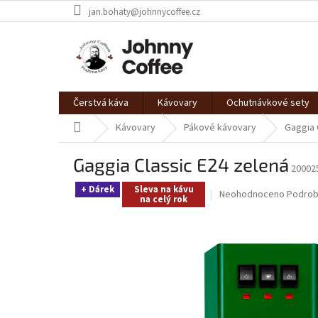
Přejít
jan.bohaty@johnnycoffee.cz
na
obsah
Čerstvá káva
Kávovary
Ochutnávkové sety
Domů
Kávovary
Pákové kávovary
Gaggia 
Gaggia Classic E24 zelená
20002
+ Dárek
Sleva na kávu
Průměrné
Neohodnoceno
Podrob
na celý rok
hodnocení
produktu
je
0,0
z
5
hvězdiček.