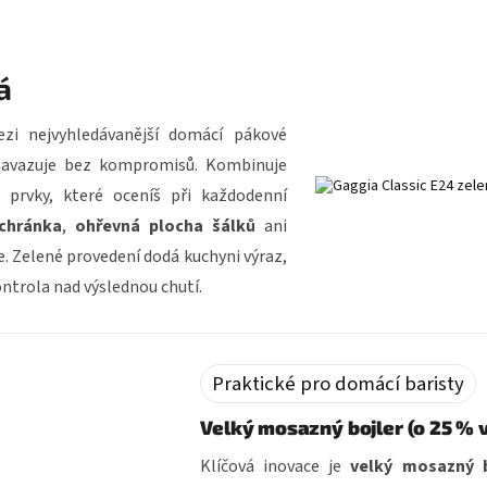
á
i nejvyhledávanější domácí pákové
navazuje bez kompromisů. Kombinuje
a prvky, které oceníš při každodenní
chránka
,
ohřevná plocha šálků
ani
. Zelené provedení dodá kuchyni výraz,
kontrola nad výslednou chutí.
Praktické pro domácí baristy
Velký mosazný bojler (o 25 % 
Klíčová inovace je
velký mosazný b