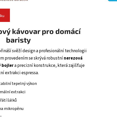
íku
ový kávovar pro domácí
baristy
řináší svěží design a profesionální technologii
vým provedením se skrývá robustní
nerezová
 bojler
a precizní konstrukce, která zajišťuje
tní extrakci espressa.
tabilní tepelný výkon
mální extrakci
átí šálků
 na mikropěnu