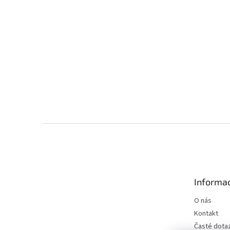
Z
á
p
a
t
Informac
í
O nás
Kontakt
Časté dota