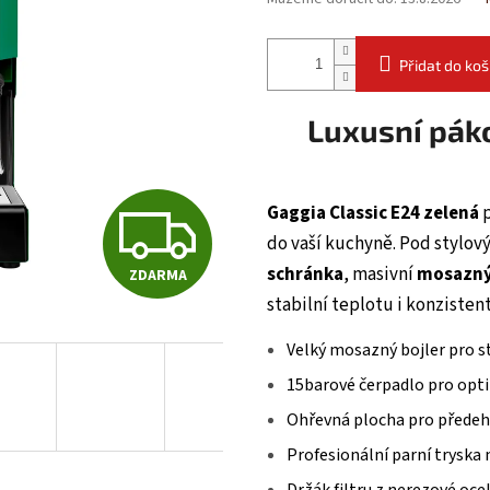
Přidat do koš
Luxusní pák
Z
Gaggia Classic E24 zelená
p
do vaší kuchyně. Pod stylo
schránka
, masivní
mosazný
ZDARMA
D
stabilní teplotu i konzisten
Velký mosazný bojler pro s
A
15barové čerpadlo pro opti
Ohřevná plocha pro předehř
R
Profesionální parní tryska