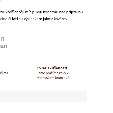
i
ty, kteří chtějí mít plnou kontrolu nad přípravou
ino či latte s výsledkem jako z kavárny.
DÍLET
15 let zkušeností
našima
Jsme pražírna kávy v
Moravském krumlově