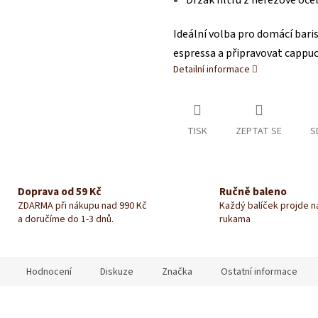
Držák filtru z nerezové ocel
M
Ideální volba pro domácí baris
espressa a připravovat cappucc
A
Detailní informace
TISK
ZEPTAT SE
S
Doprava od 59 Kč
Ručně baleno
ZDARMA při nákupu nad 990 Kč
Každý balíček projde 
a doručíme do 1-3 dnů.
rukama
Hodnocení
Diskuze
Značka
Ostatní informace