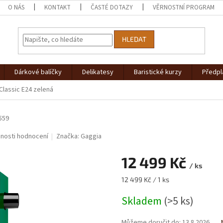
O NÁS
KONTAKT
ČASTÉ DOTAZY
VĚRNOSTNÍ PROGRAM
HLEDAT
Dárkové balíčky
Delikatesy
Baristické kurzy
Předpl
Classic E24 zelená
559
nosti hodnocení
Značka:
Gaggia
12 499 Kč
/ ks
Měrná
12 499 Kč / 1 ks
cena:
Skladem
(>5 ks)
Můžeme doručit do:
13.8.2026