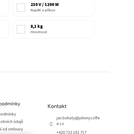
230 V / 1200 W
Napětí a příkon
8,1 kg
Hmotnost
podmínky
Kontakt
podmínky
jan.bohaty
@
johnnycoffe
obních údajů
e.cz
í od smlouvy
+420 723 182 717