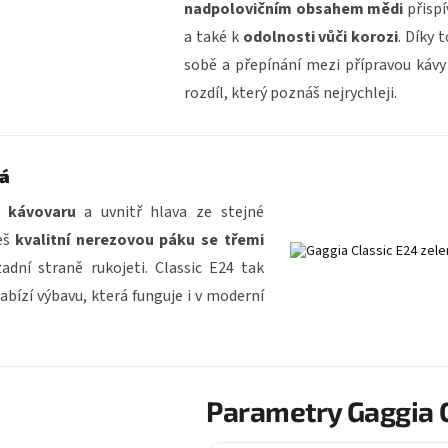
nadpolovičním obsahem mědi
přispí
a také k
odolnosti vůči korozi
. Díky 
sobě a přepínání mezi přípravou kávy 
rozdíl, který poznáš nejrychleji.
má
y kávovaru
a uvnitř hlava ze stejné
neš
kvalitní nerezovou páku se třemi
dní straně rukojeti. Classic E24 tak
abízí výbavu, která funguje i v moderní
Parametry Gaggia C