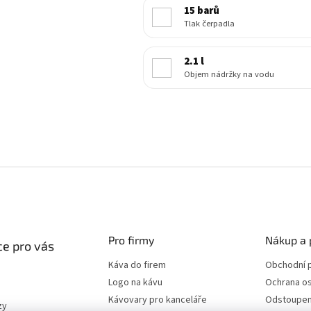
15 barů
Tlak čerpadla
2.1 l
Objem nádržky na vodu
Pro firmy
Nákup a 
e pro vás
Káva do firem
Obchodní 
Logo na kávu
Ochrana os
Kávovary pro kanceláře
Odstoupen
zy