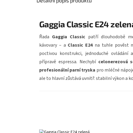
Detailní popis produktu
Gaggia Classic E24 zelen
Řada
Gaggia Classic
patří dlouhodobě mez
kávovary – a
Classic E24
na tuhle pověst 
poctivou konstrukci, jednoduché ovládání 
přípravě espressa. Nechybí
celonerezová s
profesionální parní tryska
pro mléčné nápoje
ale to hlavní zůstává uvnitř: stabilní výkon a 