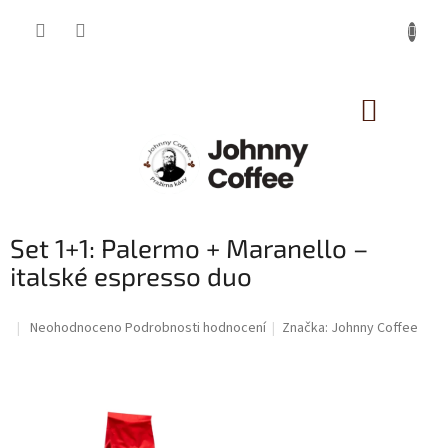
Přejít
na
obsah
NÁKUP
KOŠÍK
Set 1+1: Palermo + Maranello –
italské espresso duo
Průměrné
Neohodnoceno
Podrobnosti hodnocení
Značka:
Johnny Coffee
hodnocení
produktu
je
0,0
z
5