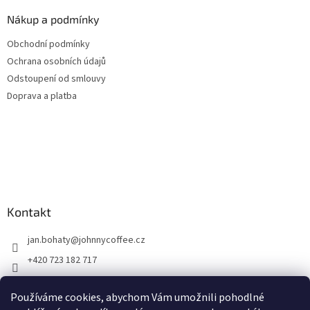
Nákup a podmínky
Obchodní podmínky
Ochrana osobních údajů
Odstoupení od smlouvy
Doprava a platba
Kontakt
jan.bohaty
@
johnnycoffee.cz
+420 723 182 717
Johnny Coffee
Používáme cookies, abychom Vám umožnili pohodlné
prazirna_johnny_coffee/