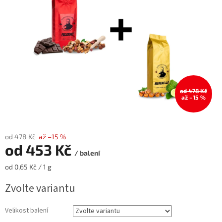
hvězdiček.
od 478 Kč
až –15 %
od 478 Kč
až –15 %
od
453 Kč
/ balení
Měrná
od 0,65 Kč / 1 g
cena:
Zvolte variantu
Velikost balení