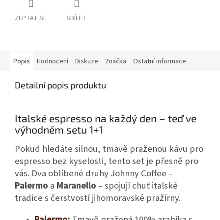
ZEPTAT SE
SDÍLET
Popis
Hodnocení
Diskuze
Značka
Ostatní informace
Detailní popis produktu
Italské espresso na každý den – teď ve
výhodném setu 1+1
Pokud hledáte silnou, tmavě praženou kávu pro
espresso bez kyselosti, tento set je přesně pro
vás. Dva oblíbené druhy Johnny Coffee –
Palermo
a
Maranello
– spojují chuť italské
tradice s čerstvostí jihomoravské pražírny.
Palermo
:
Tmavě pražená 100% arabika s