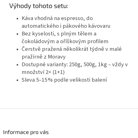
Výhody tohoto setu:
Káva vhodná na espresso, do
automatického i pákového kávovaru
Bez kyselosti, s plným tělem a
čokoládovým a oříškovým profilem
Čerstvě pražená několikrát týdně v malé
pražírně z Moravy
Dostupné varianty: 250g, 500g, 1kg – vždy v
množství 2× (1+1)
Sleva 5–15 % podle velikosti balení
Z
á
p
a
Informace pro vás