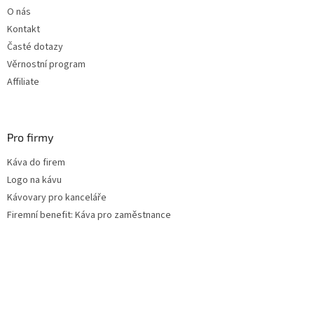
t
O nás
í
Kontakt
Časté dotazy
Věrnostní program
Affiliate
Pro firmy
Káva do firem
Logo na kávu
Kávovary pro kanceláře
Firemní benefit: Káva pro zaměstnance