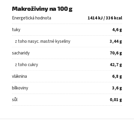
Makroživiny na 100 g
Energetická hodnota
1414 kJ / 336 kcal
tuky
4,6 g
z toho nasyc. mastné kyseliny
3,44 g
sacharidy
70,6 g
z toho cukry
42,7 g
vláknina
6,8 g
bílkoviny
3,6 g
sůl
0,01 g
Z
á