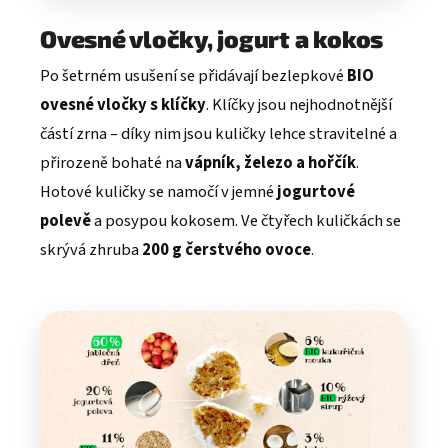
Ovesné vločky, jogurt a kokos
Po šetrném usušení se přidávají bezlepkové
BIO
ovesné vločky s klíčky
. Klíčky jsou nejhodnotnější
částí zrna – díky nim jsou kuličky lehce stravitelné a
přirozeně bohaté na
vápník, železo a hořčík
.
Hotové kuličky se namočí v jemné
jogurtové
polevě
a posypou kokosem. Ve čtyřech kuličkách se
skrývá zhruba
200 g čerstvého ovoce
.