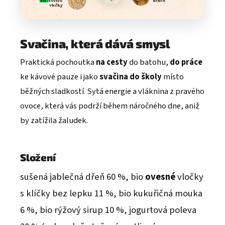
Svačina, která dává smysl
Praktická pochoutka
na cesty
do batohu,
do práce
ke kávové pauze i jako
svačina do školy
místo
běžných sladkostí. Sytá energie a vláknina z pravého
ovoce, která vás podrží během náročného dne, aniž
by zatížila žaludek.
Složení
sušená jablečná dřeň 60 %, bio
ovesné
vločky
s klíčky bez lepku 11 %, bio kukuřičná mouka
6 %, bio rýžový sirup 10 %, jogurtová poleva