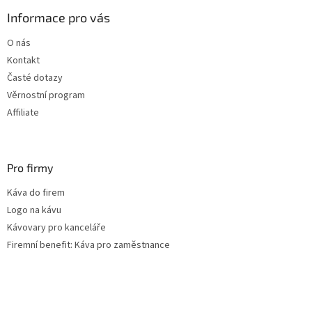
p
a
Informace pro vás
t
O nás
í
Kontakt
Časté dotazy
Věrnostní program
Affiliate
Pro firmy
Káva do firem
Logo na kávu
Kávovary pro kanceláře
Firemní benefit: Káva pro zaměstnance