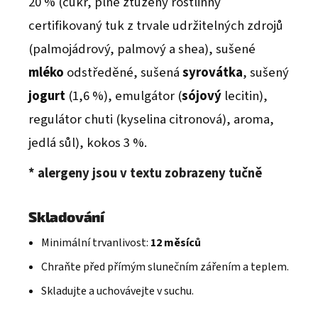
20 % (cukr, plně ztužený rostlinný
certifikovaný tuk z trvale udržitelných zdrojů
(palmojádrový, palmový a shea), sušené
mléko
odstředěné, sušená
syrovátka
, sušený
jogurt
(1,6 %), emulgátor (
sójový
lecitin),
regulátor chuti (kyselina citronová), aroma,
jedlá sůl), kokos 3 %.
* alergeny jsou v textu zobrazeny tučně
Skladování
Minimální trvanlivost:
12 měsíců
Chraňte před přímým slunečním zářením a teplem.
Skladujte a uchovávejte v suchu.