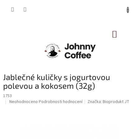
Přejít
na
obsah
NÁKUP
KOŠÍK
Jablečné kuličky s jogurtovou
polevou a kokosem (32g)
1753
Průměrné
Neohodnoceno
Podrobnosti hodnocení
Značka:
Bioprodukt JT
hodnocení
produktu
je
0,0
z
5