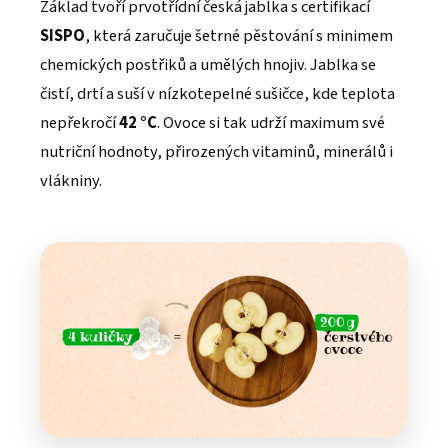
Základ tvoří prvotřídní česká jablka s certifikací
SISPO
, která zaručuje šetrné pěstování s minimem
chemických postřiků a umělých hnojiv. Jablka se
čistí, drtí a suší v nízkotepelné sušičce, kde teplota
nepřekročí
42 °C
. Ovoce si tak udrží maximum své
nutriční hodnoty, přirozených vitaminů, minerálů i
vlákniny.