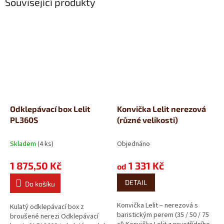
Související produkty
Odklepávací box Lelit
Konvička Lelit nerezová
PL360S
(různé velikosti)
Skladem
(4 ks)
Objednáno
1 875,50 Kč
1 331 Kč
od
DETAIL
Do košíku
Konvička Lelit – nerezová s
Kulatý odklepávací box z
baristickým perem (35 / 50 / 75
broušené nerezi Odklepávací