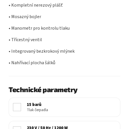
• Kompletní nerezový plášť
• Mosazný bojler
• Manometr pro kontrolu tlaku
• Třícestný ventil
• Integrovaný bezkrokový mlýnek
• Nahřívací plocha šálků
Technické parametry
15 barů
Tlak čerpadla
230 V / 50 Hz / 1200 W