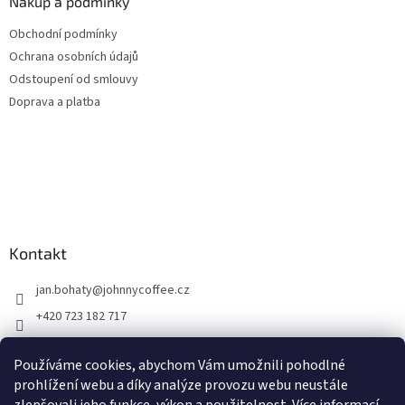
Nákup a podmínky
Obchodní podmínky
Ochrana osobních údajů
Odstoupení od smlouvy
Doprava a platba
Kontakt
jan.bohaty
@
johnnycoffee.cz
+420 723 182 717
Johnny Coffee
Používáme cookies, abychom Vám umožnili pohodlné
prazirna_johnny_coffee/
prohlížení webu a díky analýze provozu webu neustále