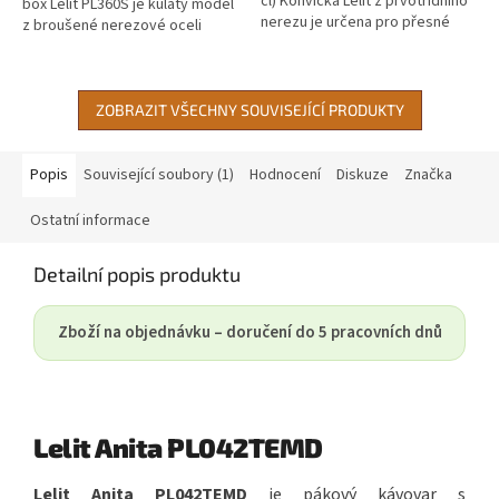
cl) Konvička Lelit z prvotřídního
box Lelit PL360S je kulatý model
nerezu je určena pro přesné
z broušené nerezové oceli
šlehání mléka a tvorbu latte
určený pro snadné a hygienické
art....
vyklepávání...
ZOBRAZIT VŠECHNY SOUVISEJÍCÍ PRODUKTY
Popis
Související soubory (1)
Hodnocení
Diskuze
Značka
Ostatní informace
Detailní popis produktu
Zboží na objednávku – doručení do 5 pracovních dnů
Lelit Anita PL042TEMD
Lelit Anita PL042TEMD
je pákový kávovar s