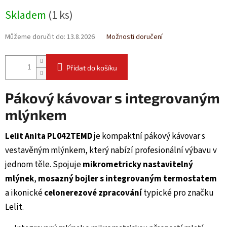
Měrná
Skladem
(1 ks)
cena:
Můžeme doručit do:
13.8.2026
Možnosti doručení
Přidat do košíku
Pákový kávovar s integrovaným
mlýnkem
Lelit Anita PL042TEMD
je kompaktní pákový kávovar s
vestavěným mlýnkem, který nabízí profesionální výbavu v
jednom těle. Spojuje
mikrometricky nastavitelný
mlýnek
,
mosazný bojler s integrovaným termostatem
a ikonické
celonerezové zpracování
typické pro značku
Lelit.