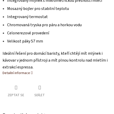
Integrovaný mlýnek s mikrometrickou přesností mletí
Mosazný bojler pro stabilní teplotu
Integrovaný termostat
Chromovaná tryska pro páru a horkou vodu
Celonerezové provedení
Velikost páky 57 mm
Ideální řešení pro domácí baristy, kteří chtějí mít mlýnek i
kávovar v jednom přístroji a mít plnou kontrolu nad mletím i
extrakcí espressa.
Detailní informace
ZEPTAT SE
SDÍLET