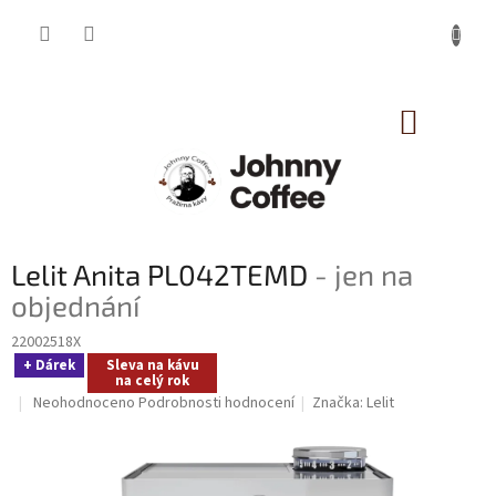
Přejít
na
obsah
NÁKUP
KOŠÍK
Lelit Anita PL042TEMD
- jen na
objednání
22002518X
+ Dárek
Sleva na kávu
na celý rok
Průměrné
Neohodnoceno
Podrobnosti hodnocení
Značka:
Lelit
hodnocení
produktu
je
0,0