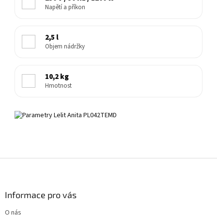
Napětí a příkon
2,5 l
Objem nádržky
10,2 kg
Hmotnost
Z
á
p
a
Informace pro vás
t
O nás
í