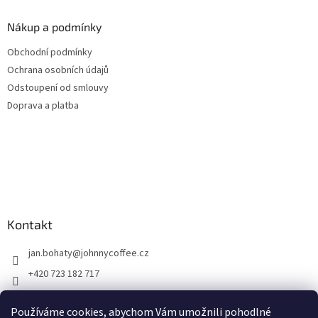
Nákup a podmínky
Obchodní podmínky
Ochrana osobních údajů
Odstoupení od smlouvy
Doprava a platba
Kontakt
jan.bohaty
@
johnnycoffee.cz
+420 723 182 717
Johnny Coffee
Používáme cookies, abychom Vám umožnili pohodlné
prazirna_johnny_coffee/