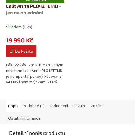
D
Lelit Anita PL042TEMD
-
A
jen na objednání
R
M
A
Skladem
(1 ks)
19 990 Kč
Do košíku
Pákový kávovar s integrovaným
mlýnkem Lelit Anita PL042TEMD
je kompaktní pákový kávovar s
vestavěným mlýnkem, který
nabízí profesionální výbavu v
jednom...
Popis
Podobné (1)
Hodnocení
Diskuze
Značka
Ostatní informace
Detailní popis produktu