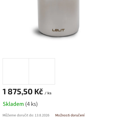
1 875,50 Kč
/ ks
Měrná
Skladem
(4 ks)
cena:
Můžeme doručit do:
13.8.2026
Možnosti doručení