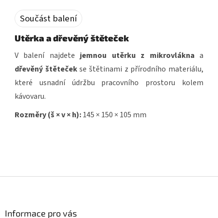
Součást balení
Utěrka a dřevěný štěteček
V balení najdete
jemnou utěrku z mikrovlákna
a
dřevěný štěteček
se štětinami z přírodního materiálu,
které usnadní údržbu pracovního prostoru kolem
kávovaru.
Rozměry (š × v × h):
145 × 150 × 105 mm
Z
á
p
a
Informace pro vás