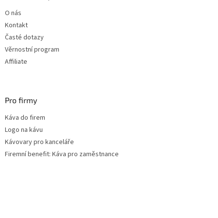
t
O nás
í
Kontakt
Časté dotazy
Věrnostní program
Affiliate
Pro firmy
Káva do firem
Logo na kávu
Kávovary pro kanceláře
Firemní benefit: Káva pro zaměstnance