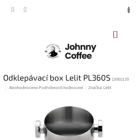
Přejít
na
obsah
NÁKUP
KOŠÍK
Odklepávací box Lelit PL360S
23002135
Průměrné
Neohodnoceno
Podrobnosti hodnocení
Značka:
Lelit
hodnocení
produktu
je
0,0
z
5
hvězdiček.