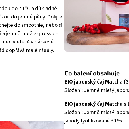
vodou do 70 °C a důkladně
kou do jemné pěny. Dolijte
hejte do smoothie, nebo si
 a jemněji než espresso –
u nechcete. A v dárkové
ád dopřává malé rituály.
Co balení obsahuje
BIO japonský čaj Matcha (3
Složení: Jemně mletý japons
BIO japonský čaj Matcha s 
Složení: Jemně mletý japon
jahody lyofilizované 30 %.