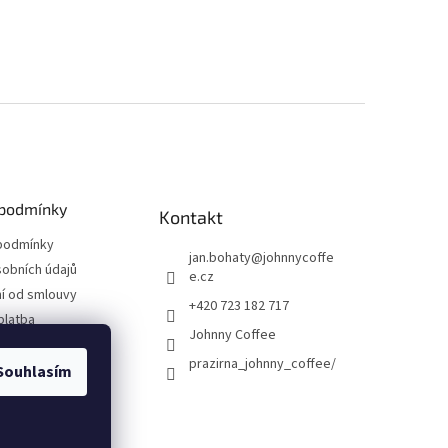
podmínky
Kontakt
podmínky
jan.bohaty
@
johnnycoffe
obních údajů
e.cz
í od smlouvy
+420 723 182 717
platba
Johnny Coffee
prazirna_johnny_coffee/
Souhlasím