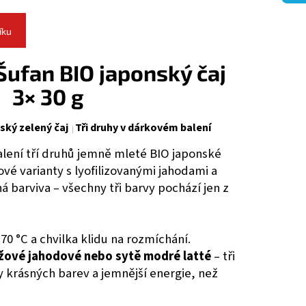
íku
Šufan BIO japonský čaj
3× 30 g
ský zelený čaj
Tři druhy v dárkovém balení
lení tří druhů jemně mleté BIO japonské
ové varianty s lyofilizovanými jahodami a
á barviva – všechny tři barvy pochází jen z
70 °C a chvilka klidu na rozmíchání.
ůžové jahodové nebo sytě modré latté
– tři
y krásných barev a jemnější energie, než