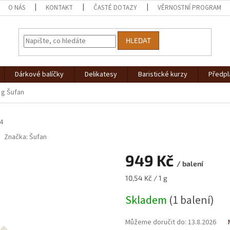
O NÁS
KONTAKT
ČASTÉ DOTAZY
VĚRNOSTNÍ PROGRAM
HLEDAT
Dárkové balíčky
Delikatesy
Baristické kurzy
Předpl
0 g Šufan
4
Značka:
Šufan
949 Kč
/ balení
Měrná
10,54 Kč / 1 g
cena:
Skladem
(1 balení)
Můžeme doručit do:
13.8.2026