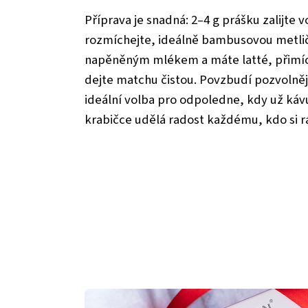
Příprava je snadná: 2–4 g prášku zalijte 
rozmíchejte, ideálně bambusovou metlič
napěněným mlékem a máte latté, přimíc
dejte matchu čistou. Povzbudí pozvolněji
ideální volba pro odpoledne, kdy už káv
krabičce udělá radost každému, kdo si r