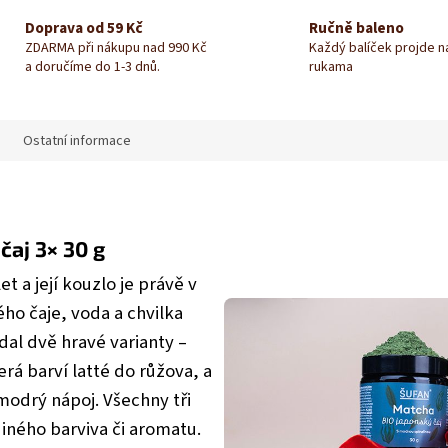
Doprava od 59 Kč
Ručně baleno
ZDARMA při nákupu nad 990 Kč
Každý balíček projde 
a doručíme do 1-3 dnů.
rukama
Ostatní informace
čaj 3× 30 g
t a její kouzlo je právě v
ho čaje, voda a chvilka
idal dvě hravé varianty –
rá barví latté do růžova, a
modrý nápoj. Všechny tři
diného barviva či aromatu.