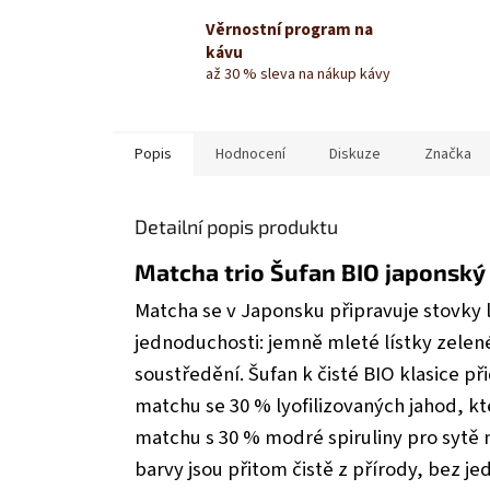
Věrnostní program na
kávu
až 30 % sleva na nákup kávy
Popis
Hodnocení
Diskuze
Značka
Detailní popis produktu
Matcha trio Šufan BIO japonský 
Matcha se v Japonsku připravuje stovky le
jednoduchosti: jemně mleté lístky zelené
soustředění. Šufan k čisté BIO klasice př
matchu se 30 % lyofilizovaných jahod, kte
matchu s 30 % modré spiruliny pro sytě 
barvy jsou přitom čistě z přírody, bez je