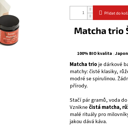
Přidat do koš
Matcha trio 
100% BIO kvalita
Japon
Matcha trio
je dárkové ba
matchy: čisté klasiky, růž
modré se spirulinou. Žádn
přírody.
Stačí pár gramů, voda do 
Vznikne
čistá matcha, r
malé rituály pro milovník
jakou dává káva.