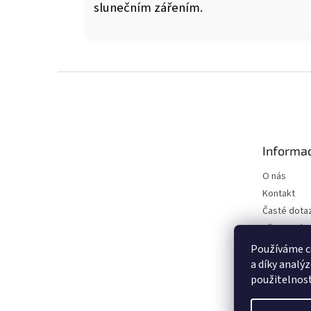
slunečním zářením.
Z
á
p
a
t
Informac
í
O nás
Kontakt
Časté dota
Věrnostní 
Affiliate
Používáme c
a díky analý
použitelnos