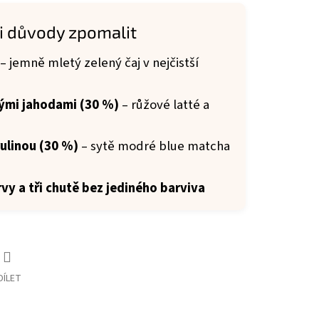
ři důvody zpomalit
– jemně mletý zelený čaj v nejčistší
nými jahodami (30 %)
– růžové latté a
ulinou (30 %)
– sytě modré blue matcha
rvy a tři chutě bez jediného barviva
DÍLET