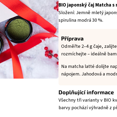
BIO japonský čaj Matcha s 
Složení: Jemně mletý japon
spirulina modrá 30 %.
Příprava
Odměřte 2–4 g čaje, zalijt
rozmíchejte – ideálně ba
Na matcha latté dolijte 
nápojem. Jahodová a modrá
Doplňující informace
Všechny tři varianty v BIO k
barvy pochází výhradně z př