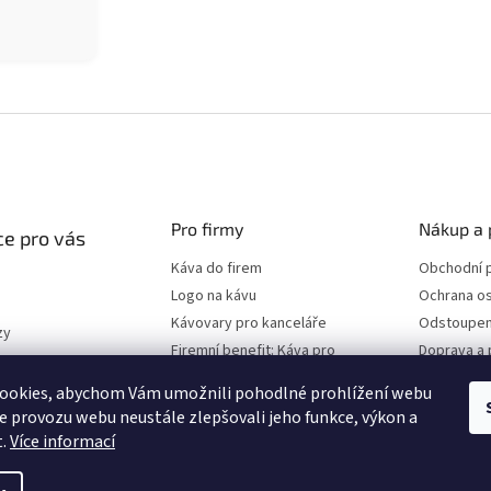
Pro firmy
Nákup a 
e pro vás
Káva do firem
Obchodní 
Logo na kávu
Ochrana os
Kávovary pro kanceláře
Odstoupen
zy
Firemní benefit: Káva pro
Doprava a 
program
zaměstnance
ookies, abychom Vám umožnili pohodlné prohlížení webu
ze provozu webu neustále zlepšovali jeho funkce, výkon a
t.
Více informací