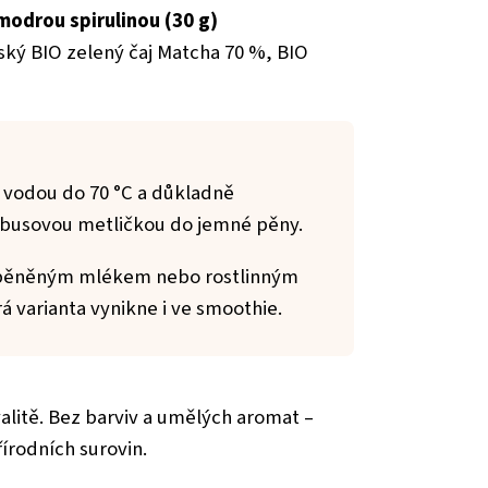
modrou spirulinou (30 g)
ský BIO zelený čaj Matcha 70 %, BIO
e vodou do 70 °C a důkladně
mbusovou metličkou do jemné pěny.
napěněným mlékem nebo rostlinným
 varianta vynikne i ve smoothie.
valitě. Bez barviv a umělých aromat –
írodních surovin.