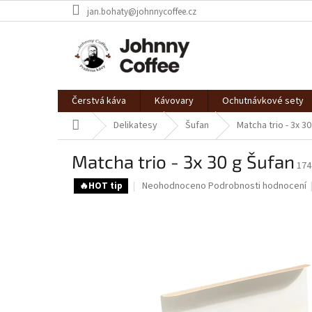
Přejít
jan.bohaty@johnnycoffee.cz
na
obsah
Čerstvá káva
Kávovary
Ochutnávkové sety
Domů
Delikatesy
Šufan
Matcha trio - 3x 3
Matcha trio - 3x 30 g Šufan
174
Průměrné
Neohodnoceno
Podrobnosti hodnocení
🔥HOT tip
hodnocení
produktu
je
0,0
z
5
hvězdiček.