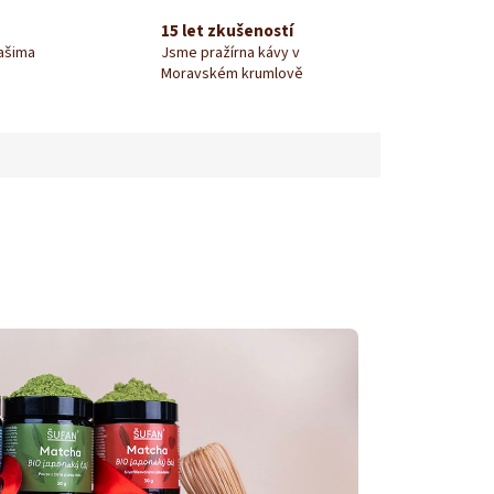
15 let zkušeností
našima
Jsme pražírna kávy v
Moravském krumlově