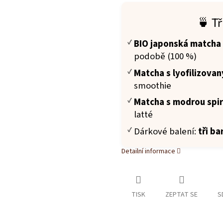
🍵 T
BIO japonská matcha
podobě (100 %)
Matcha s lyofilizova
smoothie
Matcha s modrou spir
latté
Dárkové balení:
tři ba
Detailní informace
TISK
ZEPTAT SE
S