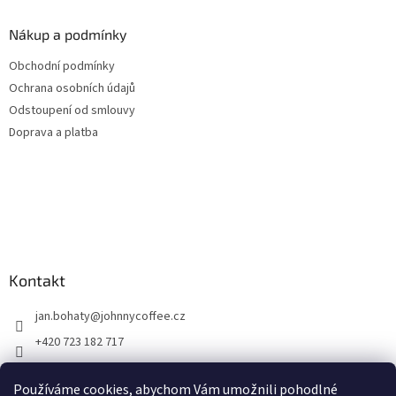
Nákup a podmínky
Obchodní podmínky
Ochrana osobních údajů
Odstoupení od smlouvy
Doprava a platba
Kontakt
jan.bohaty
@
johnnycoffee.cz
+420 723 182 717
Johnny Coffee
Používáme cookies, abychom Vám umožnili pohodlné
prazirna_johnny_coffee/