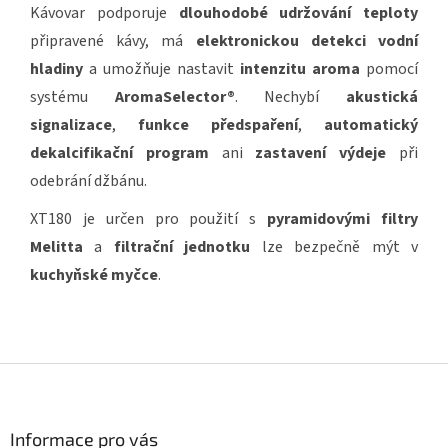
Kávovar podporuje
dlouhodobé udržování teploty
připravené kávy, má
elektronickou detekci vodní
hladiny
a umožňuje nastavit
intenzitu aroma
pomocí
systému
AromaSelector®
. Nechybí
akustická
signalizace
,
funkce předspaření
,
automatický
dekalcifikační program
ani
zastavení výdeje
při
odebrání džbánu.
XT180 je určen pro použití s
pyramidovými filtry
Melitta
a
filtrační jednotku
lze bezpečně mýt v
kuchyňské myčce
.
Z
á
p
a
Informace pro vás