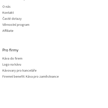
t
O nás
í
Kontakt
Časté dotazy
Věrnostní program
Affiliate
Pro firmy
Káva do firem
Logo na kávu
Kávovary pro kanceláře
Firemní benefit: Káva pro zaměstnance