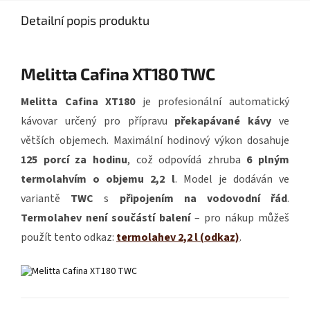
Detailní popis produktu
Melitta Cafina XT180 TWC
Melitta Cafina XT180
je profesionální automatický
kávovar určený pro přípravu
překapávané kávy
ve
větších objemech. Maximální hodinový výkon dosahuje
125 porcí za hodinu
, což odpovídá zhruba
6 plným
termolahvím o objemu 2,2 l
. Model je dodáván ve
variantě
TWC
s
připojením na vodovodní řád
.
Termolahev není součástí balení
– pro nákup můžeš
použít tento odkaz:
termolahev 2,2 l (odkaz)
.