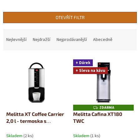
OTEVŘÍT FILTR
Ř
a
Nejlevnější
Nejdražší
Nejprodávanější
Abecedně
z
e
V
n
+ Dárek
ý
í
+ Sleva na kávu
p
p
i
r
s
o
p
d
r
u
o
k
ZDARMA
Z
D
d
t
Melitta XT Coffee Carrier
Melitta Cafina XT180
A
u
ů
2,0 l - termoska s
TWC
R
M
k
výdejníkem
A
t
Skladem
(2 ks)
Skladem
(1 ks)