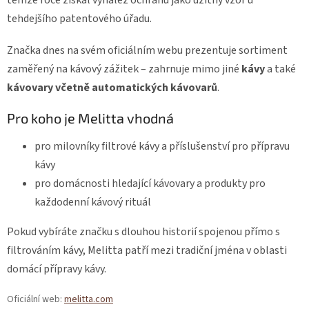
témže roce získal vynález ochranu jako užitný vzor u
tehdejšího patentového úřadu.
Značka dnes na svém oficiálním webu prezentuje sortiment
zaměřený na kávový zážitek – zahrnuje mimo jiné
kávy
a také
kávovary včetně automatických kávovarů
.
Pro koho je Melitta vhodná
pro milovníky filtrové kávy a příslušenství pro přípravu
kávy
pro domácnosti hledající kávovary a produkty pro
každodenní kávový rituál
Pokud vybíráte značku s dlouhou historií spojenou přímo s
filtrováním kávy, Melitta patří mezi tradiční jména v oblasti
domácí přípravy kávy.
Oficiální web:
melitta.com