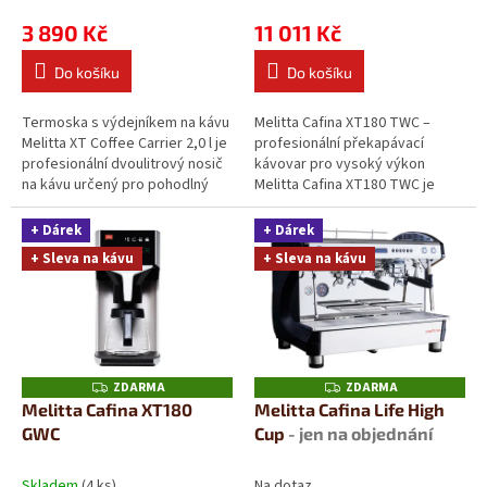
ů
3 890 Kč
11 011 Kč
Do košíku
Do košíku
Termoska s výdejníkem na kávu
Melitta Cafina XT180 TWC –
Melitta XT Coffee Carrier 2,0 l je
profesionální překapávací
profesionální dvoulitrový nosič
kávovar pro vysoký výkon
na kávu určený pro pohodlný
Melitta Cafina XT180 TWC je
transport a výdej filtrované...
automatický kávovar na
překapávanou kávu určený...
+ Dárek
+ Dárek
+ Sleva na kávu
+ Sleva na kávu
ZDARMA
ZDARMA
Z
Z
D
D
Melitta Cafina XT180
Melitta Cafina Life High
A
A
GWC
Cup
- jen na objednání
R
R
M
M
A
A
Skladem
(4 ks)
Na dotaz