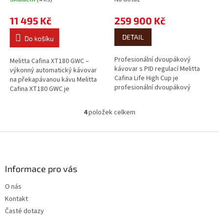
11 495 Kč
259 900 Kč
DETAIL
Do košíku
Profesionální dvoupákový
Melitta Cafina XT180 GWC –
kávovar s PID regulací Melitta
výkonný automatický kávovar
Cafina Life High Cup je
na překapávanou kávu Melitta
profesionální dvoupákový
Cafina XT180 GWC je
kávovar určený pro gastro
profesionální automatický
provozy a kavárny s...
kávovar na překapávanou...
4
položek celkem
O
v
l
Z
á
á
d
p
a
a
Informace pro vás
c
t
í
O nás
í
p
Kontakt
r
v
Časté dotazy
k