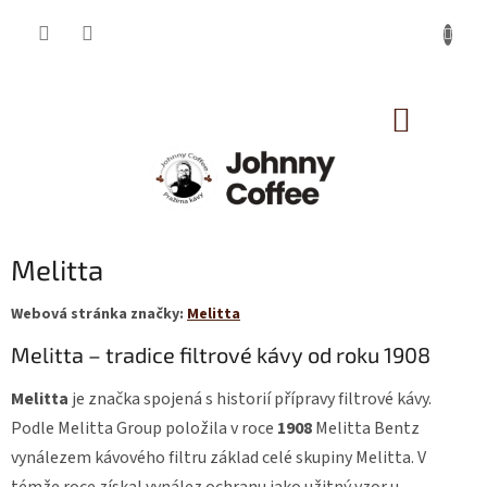
Přejít
na
obsah
NÁKUP
KOŠÍK
Melitta
Webová stránka značky:
Melitta
Melitta – tradice filtrové kávy od roku 1908
Melitta
je značka spojená s historií přípravy filtrové kávy.
Podle Melitta Group položila v roce
1908
Melitta Bentz
vynálezem kávového filtru základ celé skupiny Melitta. V