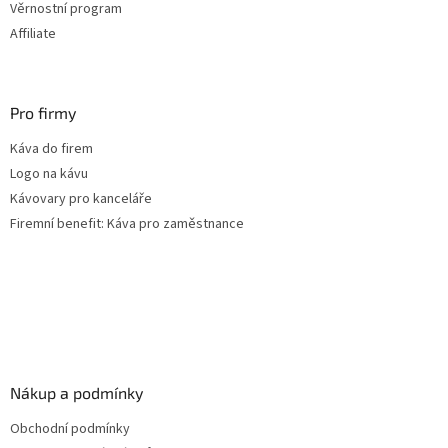
Věrnostní program
y
Affiliate
v
ý
p
i
s
Pro firmy
u
Káva do firem
Logo na kávu
Kávovary pro kanceláře
Firemní benefit: Káva pro zaměstnance
Nákup a podmínky
Obchodní podmínky