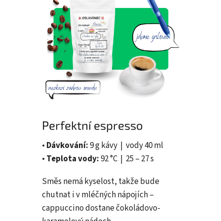
Perfektní espresso
•
Dávkování:
9 g kávy | vody 40 ml
•
Teplota vody:
92 °C | 25 – 27 s
Směs nemá kyselost, takže bude
chutnat i v mléčných nápojích –
cappuccino dostane čokoládovo-