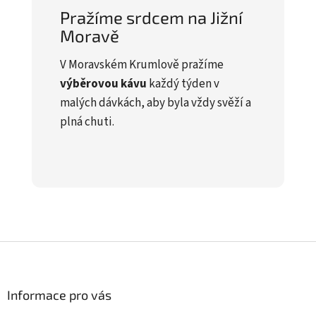
Pražíme srdcem na Jižní
Moravě
V Moravském Krumlově pražíme
výběrovou kávu
každý týden v
malých dávkách, aby byla vždy svěží a
plná chuti.
Z
á
p
a
Informace pro vás
t