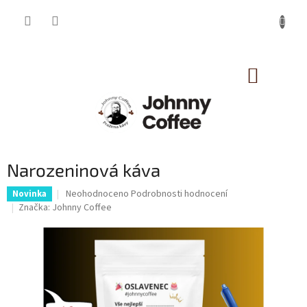
Přejít
na
obsah
NÁKUP
KOŠÍK
Narozeninová káva
Průměrné
Neohodnoceno
Podrobnosti hodnocení
Novinka
hodnocení
Značka:
Johnny Coffee
produktu
je
0,0
z
5
hvězdiček.