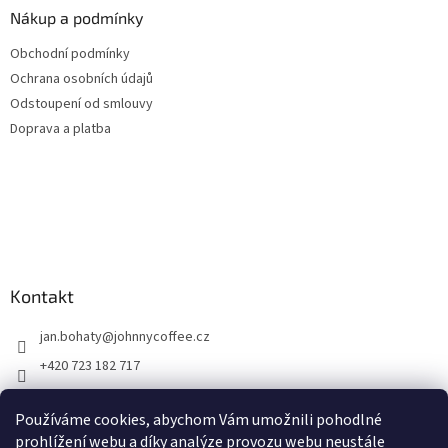
Nákup a podmínky
Obchodní podmínky
Ochrana osobních údajů
Odstoupení od smlouvy
Doprava a platba
Kontakt
jan.bohaty
@
johnnycoffee.cz
+420 723 182 717
Johnny Coffee
Používáme cookies, abychom Vám umožnili pohodlné
prazirna_johnny_coffee/
prohlížení webu a díky analýze provozu webu neustále