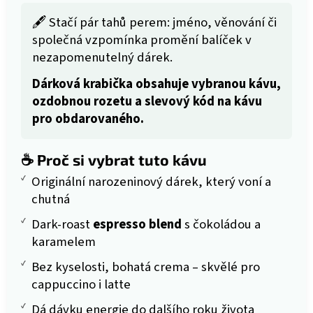
🖋️ Stačí pár tahů perem: jméno, věnování či
společná vzpomínka promění balíček v
nezapomenutelný dárek.
Dárková krabička obsahuje vybranou kávu,
ozdobnou rozetu a slevový kód na kávu
pro obdarovaného.
☕ Proč si vybrat tuto kávu
✓
Originální narozeninový dárek, který voní a
chutná
✓
Dark-roast
espresso blend
s čokoládou a
karamelem
✓
Bez kyselosti, bohatá crema – skvělé pro
cappuccino i latte
✓
Dá dávku energie do dalšího roku života