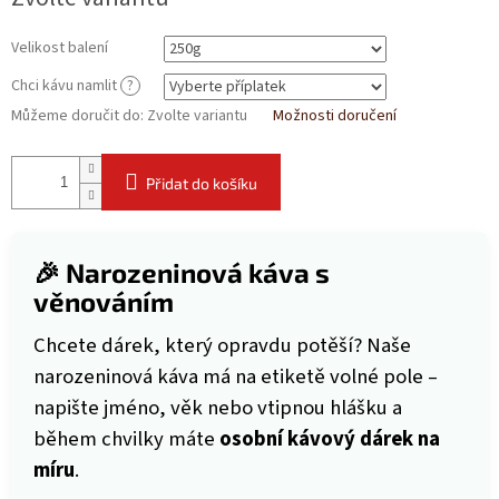
Velikost balení
Chci kávu namlit
?
Můžeme doručit do:
Zvolte variantu
Možnosti doručení
Přidat do košíku
🎉 Narozeninová káva s
věnováním
Chcete dárek, který opravdu potěší? Naše
narozeninová káva má na etiketě volné pole –
napište jméno, věk nebo vtipnou hlášku a
během chvilky máte
osobní kávový dárek na
míru
.