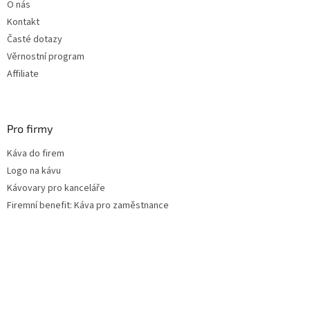
O nás
í
Kontakt
Časté dotazy
Věrnostní program
Affiliate
Pro firmy
Káva do firem
Logo na kávu
Kávovary pro kanceláře
Firemní benefit: Káva pro zaměstnance