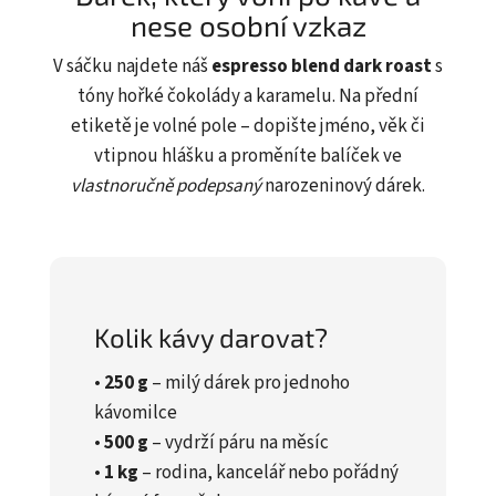
nese osobní vzkaz
V sáčku najdete náš
espresso blend dark roast
s
tóny hořké čokolády a karamelu. Na přední
etiketě je volné pole – dopište jméno, věk či
vtipnou hlášku a proměníte balíček ve
vlastnoručně podepsaný
narozeninový dárek.
Kolik kávy darovat?
•
250 g
– milý dárek pro jednoho
kávomilce
•
500 g
– vydrží páru na měsíc
•
1 kg
– rodina, kancelář nebo pořádný