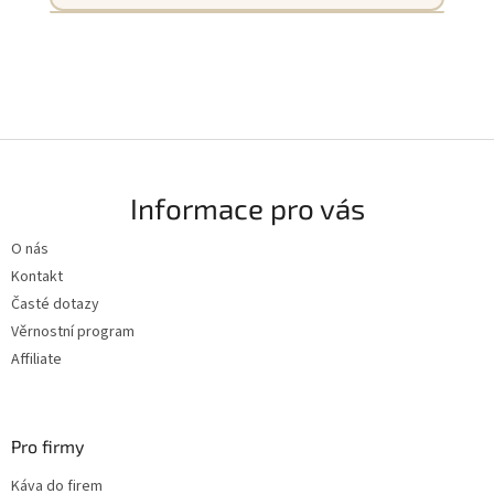
☕ ZJISTIT VÍCE
Připravíme kávu s vaším logem – ideální
firemní dárek.
☕ ZJISTIT VÍCE
Z
á
Informace pro vás
p
a
O nás
t
Kontakt
í
Časté dotazy
Věrnostní program
Affiliate
Pro firmy
Káva do firem