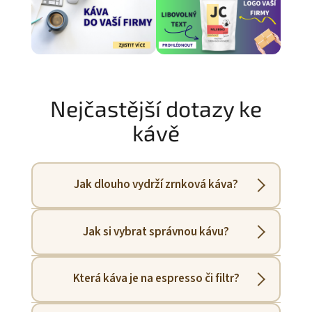
Nejčastější dotazy ke
kávě
Jak dlouho vydrží zrnková káva?
Čerstvě pražená káva je nejlepší 7–21 dní po
Jak si vybrat správnou kávu?
upražení. Při správném skladování vydrží
aroma i několik měsíců.
Podívejte se na
chuťový profil
u produktů,
Která káva je na espresso či filtr?
nebo nám napište – poradíme.