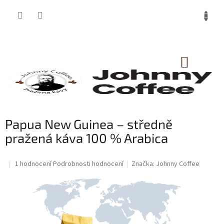
Přejít
na
obsah
NÁKUP
KOŠÍK
Papua New Guinea – středně
pražená káva 100 % Arabica
Průměrné
1 hodnocení
Podrobnosti hodnocení
Značka:
Johnny Coffee
hodnocení
produktu
je
5,0
z
5