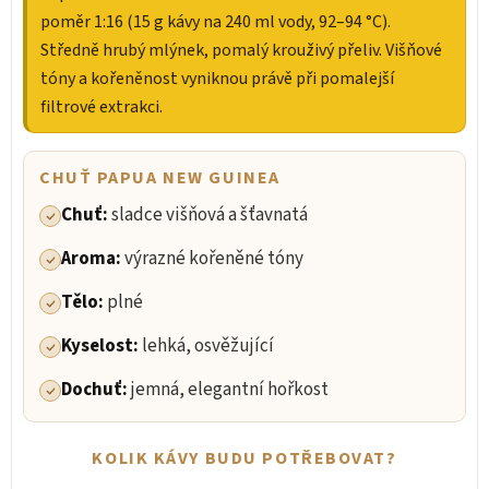
poměr 1:16 (15 g kávy na 240 ml vody, 92–94 °C).
Středně hrubý mlýnek, pomalý krouživý přeliv. Višňové
tóny a kořeněnost vyniknou právě při pomalejší
filtrové extrakci.
CHUŤ PAPUA NEW GUINEA
Chuť:
sladce višňová a šťavnatá
Aroma:
výrazné kořeněné tóny
Tělo:
plné
Kyselost:
lehká, osvěžující
Dochuť:
jemná, elegantní hořkost
KOLIK KÁVY BUDU POTŘEBOVAT?