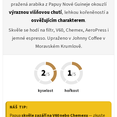
pražená arabika z Papuy Nové Guineje okouzlí
výraznou višňovou chutí
, lehkou kořeněností a
osvěžujícím charakterem
.
Skvěle se hodí na filtr, V60, Chemex, AeroPress i
jemné espresso. Upraženo v Johnny Coffee v
Moravském Krumlově.
2
1
/5
/5
kyselost
hořkost
NÁŠ TIP:
Papua
skvěle zazáří na V60 nebo Chemexu
— zkuste