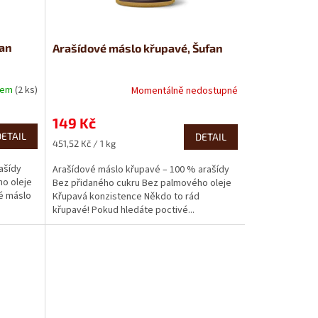
fan
Arašídové máslo křupavé, Šufan
dem
(2 ks)
Momentálně nedostupné
149 Kč
DETAIL
DETAIL
Měrná
451,52 Kč / 1 kg
cena:
ašídy
Arašídové máslo křupavé – 100 % arašídy
o oleje
Bez přidaného cukru Bez palmového oleje
é máslo
Křupavá konzistence Někdo to rád
křupavé! Pokud hledáte poctivé...