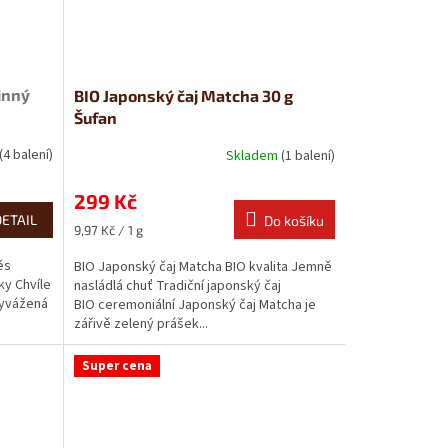
inný
BIO Japonský čaj Matcha 30 g
Šufan
(4 balení)
Skladem
(1 balení)
299 Kč
DETAIL
Do košíku
Měrná
9,97 Kč / 1 g
cena:
ěs
BIO Japonský čaj Matcha BIO kvalita Jemně
ky Chvíle
nasládlá chuť Tradiční japonský čaj
Vyvážená
BIO ceremoniální Japonský čaj Matcha je
zářivě zelený prášek...
Super cena