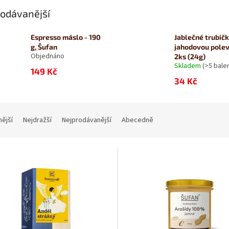
odávanější
Espresso máslo - 190
Jablečné trubičk
g, Šufan
jahodovou pole
Objednáno
2ks (24g)
Skladem
(>5 balen
149 Kč
34 Kč
nější
Nejdražší
Nejprodávanější
Abecedně