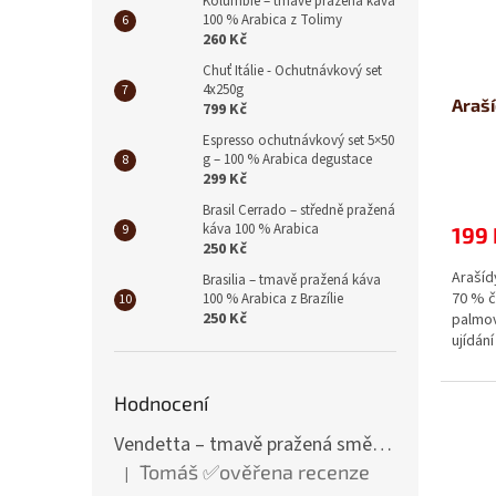
Kolumbie – tmavě pražená káva
100 % Arabica z Tolimy
260 Kč
Chuť Itálie - Ochutnávkový set
4x250g
Araší
799 Kč
Espresso ochutnávkový set 5×50
g – 100 % Arabica degustace
299 Kč
Brasil Cerrado – středně pražená
káva 100 % Arabica
199 
250 Kč
Arašíd
Brasilia – tmavě pražená káva
70 % č
100 % Arabica z Brazílie
250 Kč
palmov
ujídán
Hodnocení
Vendetta – tmavě pražená směs 85 % Arabica a 15 % Robusta
Tomáš ✅ověřena recenze
|
Hodnocení produktu je 1 z 5 hvězdiček.