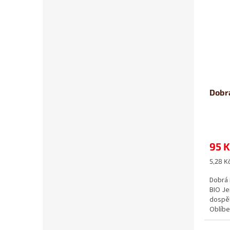
Dobrá
95 K
Měrná
5,28 Kč
cena:
Dobrá 
BIO Je
dospěl
Oblíbe