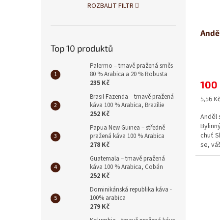
o
k
ROZBALIT FILTR
d
t
u
ů
Anděl
k
t
Top 10 produktů
ů
Palermo – tmavě pražená směs
80 % Arabica a 20 % Robusta
235 Kč
100
Brasil Fazenda – tmavě pražená
Měrná
5,56 Kč
káva 100 % Arabica, Brazílie
cena:
252 Kč
Anděl 
Bylinn
Papua New Guinea – středně
chuť S
pražená káva 100 % Arabica
278 Kč
se, váš
Guatemala – tmavě pražená
káva 100 % Arabica, Cobán
252 Kč
Dominikánská republika káva -
100% arabica
279 Kč