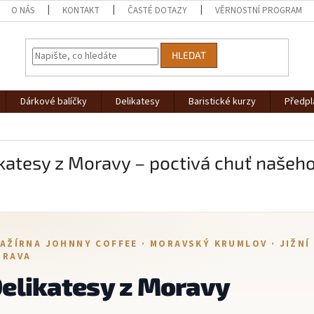
O NÁS
KONTAKT
ČASTÉ DOTAZY
VĚRNOSTNÍ PROGRAM
HLEDAT
Dárkové balíčky
Delikatesy
Baristické kurzy
Předpl
katesy z Moravy – poctivá chuť našeho
AŽÍRNA JOHNNY COFFEE · MORAVSKÝ KRUMLOV · JIŽNÍ
ORAVA
elikatesy z Moravy