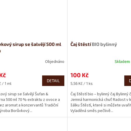
kový sirup se šalvějí 500 ml
Čaj štěstí
BIO bylinný
n
Objednáno
Skladem
Kč
100 Kč
DETAIL
Měrná
 / 1 ml
5,56 Kč / 1 ks
cena:
ový sirup se šalvějí Šufan &
Čaj štěstí bio – bylinný čaj Bylinný 
rna 500 ml 70 % extraktu z ovoce a
Jemná harmonická chuť Radost v
Bez aromat a konzervantů Tradiční
šálku Štěstí, které si můžete uvařit
výroba Borůvkový...
Vyladěná směs pečlivě...