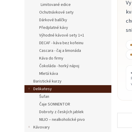
n
Vy
Limitované edice
e
kv
Ochutnávkové sety
l
ch
Dárkové balíčky
Předplatné kávy
sn
Výhodné kávové sety 1+1
DECAF - káva bez kofeinu
Cascara - čaj a limonáda
Káva do firmy
Čokoláda - horký nápoj
Mletá káva
Baristické kurzy
Delikatesy
Šufan
Čaje SONNENTOR
Dobroty z českých jablek
NILIO – nealkoholické pivo
Kávovary