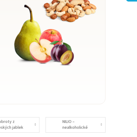
obroty z
NILIO –
eských jablek
nealkoholické
pivo