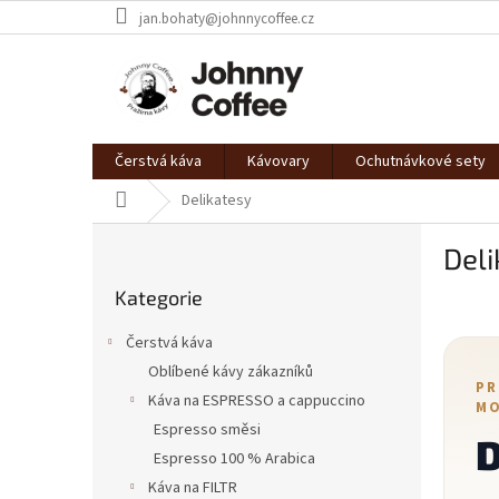
Přejít
jan.bohaty@johnnycoffee.cz
na
obsah
Čerstvá káva
Kávovary
Ochutnávkové sety
Domů
Delikatesy
P
Deli
o
Přeskočit
s
Kategorie
kategorie
t
r
Čerstvá káva
a
Oblíbené kávy zákazníků
n
PR
Káva na ESPRESSO a cappuccino
n
M
í
Espresso směsi
D
p
Espresso 100 % Arabica
a
Káva na FILTR