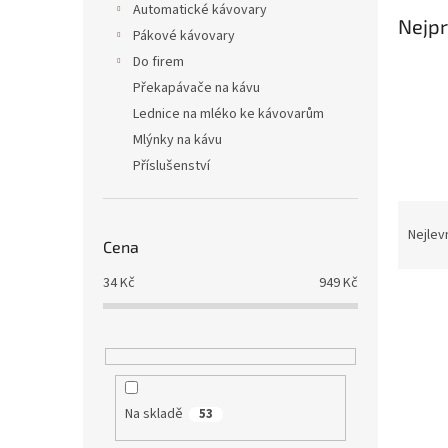
Automatické kávovary
Nejpr
Pákové kávovary
Do firem
Překapávače na kávu
Lednice na mléko ke kávovarům
Mlýnky na kávu
Příslušenství
Ř
a
Nejlev
Cena
z
e
34
Kč
949
Kč
V
n
ý
í
p
p
i
r
s
o
p
d
Na skladě
53
r
u