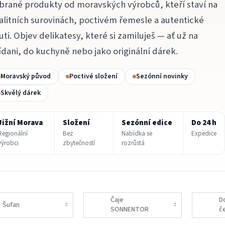
brané produkty od moravských výrobců, kteří staví na
alitních surovinách, poctivém řemesle a autentické
uti. Objev delikatesy, které si zamiluješ — ať už na
ídani, do kuchyně nebo jako originální dárek.
Moravský původ
Poctivé složení
Sezónní novinky
Skvělý dárek
Jižní Morava
Složení
Sezónní edice
Do 24 h
Regionální
Bez
Nabídka se
Expedice
výrobci
zbytečností
rozrůstá
Čaje
D
Šufan
SONNENTOR
č