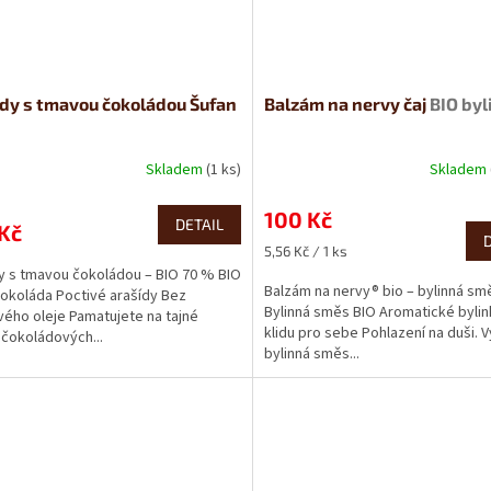
dy s tmavou čokoládou Šufan
Balzám na nervy čaj
BIO byl
Skladem
(1 ks)
Skladem
100 Kč
DETAIL
Kč
Měrná
5,56 Kč / 1 ks
cena:
y s tmavou čokoládou – BIO 70 % BIO
Balzám na nervy® bio – bylinná sm
okoláda Poctivé arašídy Bez
Bylinná směs BIO Aromatické bylin
ého oleje Pamatujete na tajné
klidu pro sebe Pohlazení na duši. 
í čokoládových...
bylinná směs...