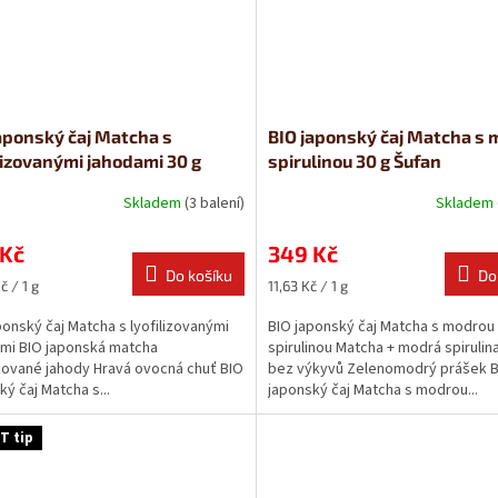
aponský čaj Matcha s
BIO japonský čaj Matcha s
lizovanými jahodami 30 g
spirulinou 30 g Šufan
n
Skladem
(3 balení)
Skladem
 Kč
349 Kč
Do košíku
Do
Měrná
č / 1 g
11,63 Kč / 1 g
cena:
ponský čaj Matcha s lyofilizovanými
BIO japonský čaj Matcha s modrou
mi BIO japonská matcha
spirulinou Matcha + modrá spirulin
izované jahody Hravá ovocná chuť BIO
bez výkyvů Zelenomodrý prášek 
ký čaj Matcha s...
japonský čaj Matcha s modrou...
T tip