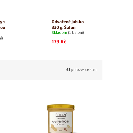
y s
Odvařené jablko -
vou
330 g, Šufan
Skladem
(1 balení)
í)
179 Kč
61
položek celkem