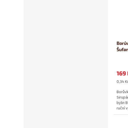
Borův
Šufa
169 
Měrná
0,34 Kč
cena:
Borůvk
Sirupá
bylin 
ruční 