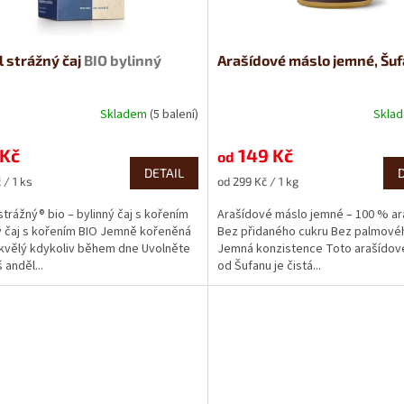
 strážný čaj
BIO bylinný
Arašídové máslo jemné, Šu
Skladem
(5 balení)
Skla
Průměrné
hodnocení
 Kč
produktu
149 Kč
od
je
DETAIL
Měrná
 / 1 ks
od 299 Kč / 1 kg
5,0
cena:
z
strážný® bio – bylinný čaj s kořením
Arašídové máslo jemné – 100 % ar
5
ý čaj s kořením BIO Jemně kořeněná
Bez přidaného cukru Bez palmovéh
hvězdiček.
kvělý kdykoliv během dne Uvolněte
Jemná konzistence Toto arašídov
 anděl...
od Šufanu je čistá...