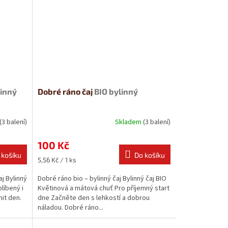
linný
Dobré ráno čaj
BIO bylinný
(3 balení)
Skladem
(3 balení)
100 Kč
 košíku
Do košíku
Měrná
5,56 Kč / 1 ks
cena:
aj Bylinný
Dobré ráno bio – bylinný čaj Bylinný čaj BIO
líbený i
Květinová a mátová chuť Pro příjemný start
nit den.
dne Začněte den s lehkostí a dobrou
náladou. Dobré ráno...