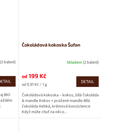
Čokoládová kokoska Šufan
(3 balení)
Skladem
(2 balení)
Průměrné
hodnocení
produktu
199 Kč
od
je
DETAIL
DETAIL
Měrná
od 0,91 Kč / 1 g
5,0
cena:
z
čaj BIO
Čokoládová kokoska – kokos, bílá čokoláda
5
 každém
& mandle Kokos + pražené mandle Bílá
hvězdiček.
.
čokoláda Hebká, krémová konzistence
Když máte chuť na něco...