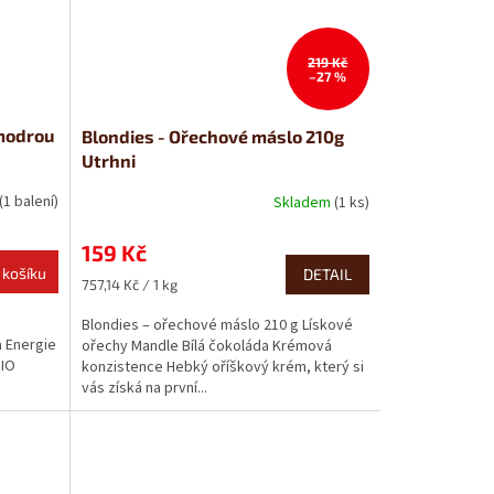
219 Kč
–27 %
 modrou
Blondies - Ořechové máslo 210g
Utrhni
(1 balení)
Skladem
(1 ks)
159 Kč
 košíku
DETAIL
Měrná
757,14 Kč / 1 kg
cena:
Blondies – ořechové máslo 210 g Lískové
a Energie
ořechy Mandle Bílá čokoláda Krémová
BIO
konzistence Hebký oříškový krém, který si
vás získá na první...