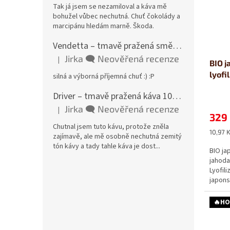
Tak já jsem se nezamiloval a káva mě
bohužel vůbec nechutná. Chuť čokolády a
marcipánu hledám marně. Škoda.
Vendetta – tmavě pražená směs 85 % Arabica a 15 % Robusta
Jirka 🗨️ Neověřená recenze
|
Hodnocení produktu je 5 z 5 hvězdiček.
BIO j
lyofi
silná a výborná příjemná chuť :) :P
Šufa
Driver – tmavě pražená káva 100 % Robusta, Tanzanie
Jirka 🗨️ Neověřená recenze
|
Hodnocení produktu je 3 z 5 hvězdiček.
329
Chutnal jsem tuto kávu, protože zněla
Měrná
10,97 K
zajímavě, ale mě osobně nechutná zemitý
cena:
tón kávy a tady tahle káva je dost...
BIO ja
jahoda
Lyofil
japons
🔥HO