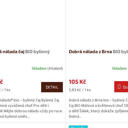
 nálada čaj
BIO bylinný
Dobrá nálada z Brna
BIO by
Skladem
(4 balení)
Skladem
č
105 Kč
DETAIL
Do
Měrná
 / 1 ks
5,83 Kč / 1 ks
cena:
nálada® bio – bylinný čaj Bylinný čaj
Dobrá nálada z Brna bio – bylinný č
mná vyvážená chuť Pro děti i
čaj BIO Mátová a květinová chuť Ob
é Mějte dobrou náladu vždy po ruce.
u dětí Šálek, který dokáže zpříjem
ná bylinná směs...
Dobrá...