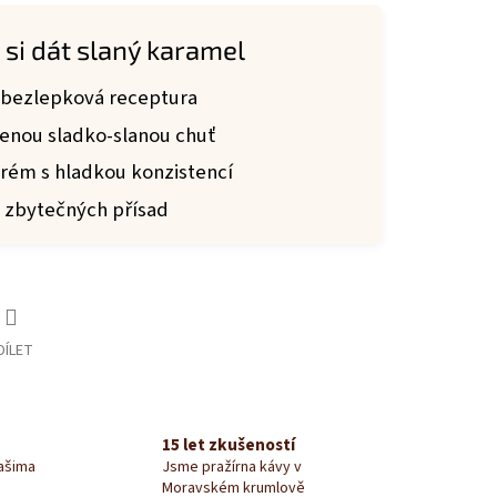
 si dát slaný karamel
 bezlepková receptura
enou sladko-slanou chuť
rém s hladkou konzistencí
 zbytečných přísad
DÍLET
15 let zkušeností
našima
Jsme pražírna kávy v
Moravském krumlově