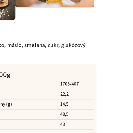
o, máslo, smetana, cukr, glukózový
100g
1705/407
22,2
ny (g)
14,5
48,5
43