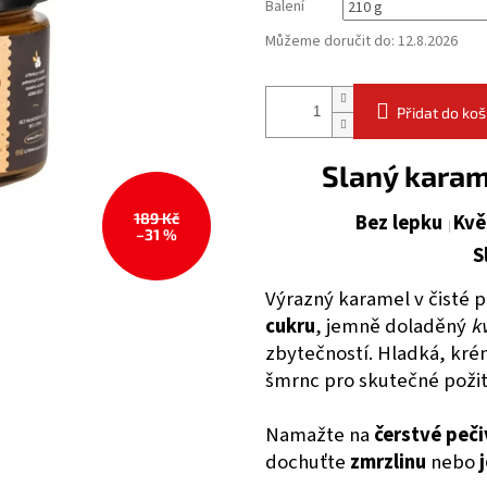
Balení
Můžeme doručit do:
12.8.2026
Přidat do koš
Slaný karam
Bez lepku
Kvě
189 Kč
–31 %
S
Výrazný karamel v čisté 
cukru
, jemně doladěný
k
zbytečností. Hladká, kré
šmrnc pro skutečné požit
Namažte na
čerstvé peč
dochuťte
zmrzlinu
nebo