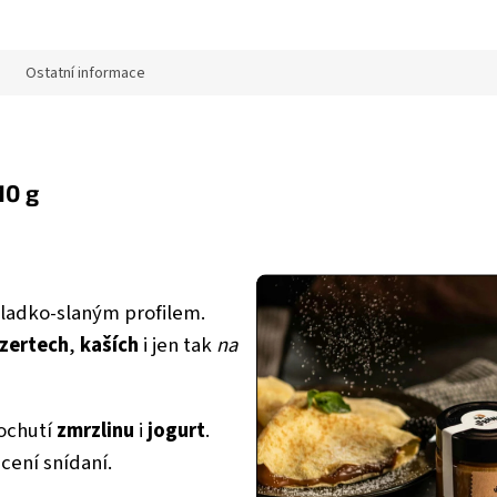
Ostatní informace
10 g
ladko-slaným profilem.
zertech
,
kaších
i jen tak
na
 ochutí
zmrzlinu
i
jogurt
.
cení snídaní.