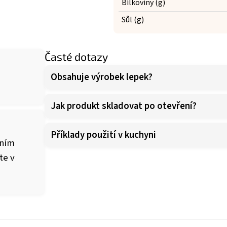
Bílkoviny (g)
Sůl (g)
Časté dotazy
Obsahuje výrobek lepek?
Jak produkt skladovat po otevření?
Příklady použití v kuchyni
čním
te v