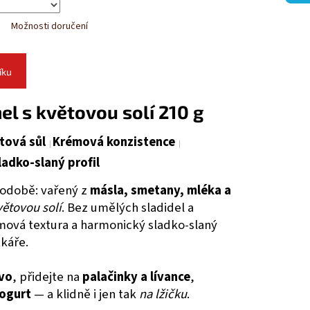
Možnosti doručení
íku
el s květovou solí 210 g
tová sůl
Krémová konzistence
ladko-slaný profil
podobě: vařený z
másla, smetany, mléka a
větovou solí
. Bez umělých sladidel a
mová textura a harmonický sladko-slaný
káře.
ivo
, přidejte na
palačinky a lívance
,
jogurt
— a klidně i jen tak
na lžičku
.