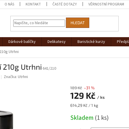
O NÁS
KONTAKT
ČASTÉ DOTAZY
VĚRNOSTNÍ PROGRAM
HLEDAT
Dárkové balíčky
Delikatesy
Baristické kurzy
Předpl
210g Utrhni
í 210g Utrhni
641/210
Značka:
Utrhni
189 Kč
–31 %
129 Kč
/ ks
Měrná
614,29 Kč / 1 kg
cena:
Skladem
(1 ks)