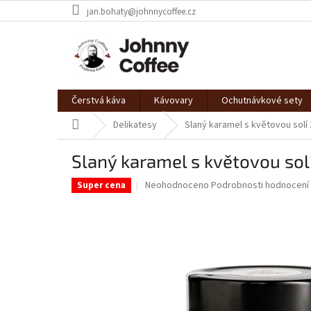
Přejít
jan.bohaty@johnnycoffee.cz
na
obsah
Čerstvá káva
Kávovary
Ochutnávkové sety
Domů
Delikatesy
Slaný karamel s květovou solí 
Slaný karamel s květovou sol
Průměrné
Neohodnoceno
Podrobnosti hodnocení
Super cena
hodnocení
produktu
je
0,0
z
5
hvězdiček.