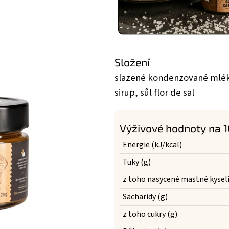
Složení
slazené kondenzované mlék
sirup, sůl flor de sal
Výživové hodnoty na 
Energie (kJ/kcal)
Tuky (g)
z toho nasycené mastné kyseli
Sacharidy (g)
z toho cukry (g)