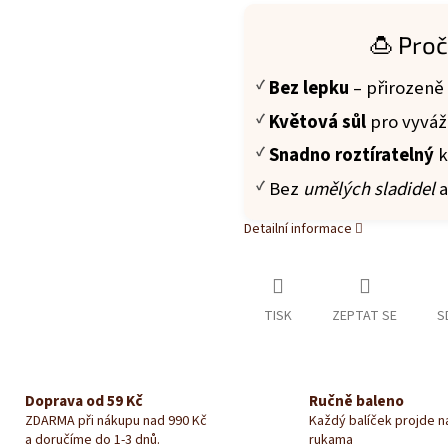
🍮 Proč
Bez lepku
– přirozeně
Květová sůl
pro vyváž
Snadno roztíratelný
k
Bez
umělých sladidel
a
Detailní informace
TISK
ZEPTAT SE
S
Doprava od 59 Kč
Ručně baleno
ZDARMA při nákupu nad 990 Kč
Každý balíček projde 
a doručíme do 1-3 dnů.
rukama