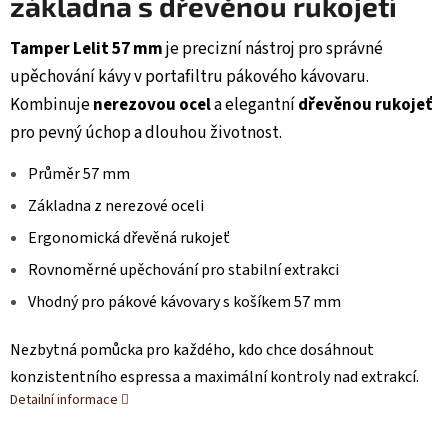
základna s dřevěnou rukojetí
Tamper Lelit 57 mm
je precizní nástroj pro správné
upěchování kávy v portafiltru pákového kávovaru.
Kombinuje
nerezovou ocel
a elegantní
dřevěnou rukojeť
pro pevný úchop a dlouhou životnost.
Průměr 57 mm
Základna z nerezové oceli
Ergonomická dřevěná rukojeť
Rovnoměrné upěchování pro stabilní extrakci
Vhodný pro pákové kávovary s košíkem 57 mm
Nezbytná pomůcka pro každého, kdo chce dosáhnout
konzistentního espressa a maximální kontroly nad extrakcí.
Detailní informace