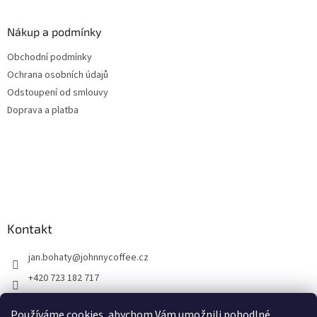
Nákup a podmínky
Obchodní podmínky
Ochrana osobních údajů
Odstoupení od smlouvy
Doprava a platba
Kontakt
jan.bohaty
@
johnnycoffee.cz
+420 723 182 717
Johnny Coffee
Používáme cookies, abychom Vám umožnili pohodlné