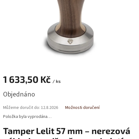
1 633,50 Kč
/ ks
Měrná
Objednáno
cena:
Můžeme doručit do:
12.8.2026
Možnosti doručení
Položka byla vyprodána…
Tamper Lelit 57 mm – nerezová