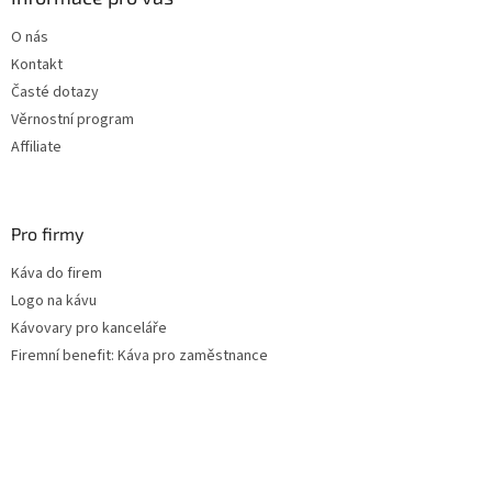
t
O nás
í
Kontakt
Časté dotazy
Věrnostní program
Affiliate
Pro firmy
Káva do firem
Logo na kávu
Kávovary pro kanceláře
Firemní benefit: Káva pro zaměstnance