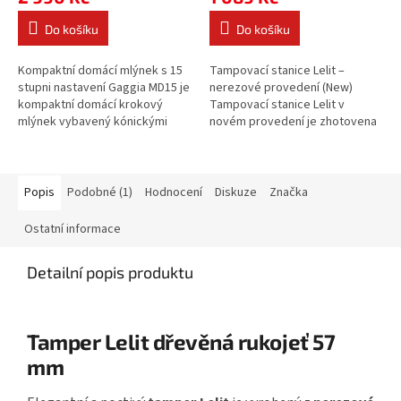
Do košíku
Do košíku
Kompaktní domácí mlýnek s 15
Tampovací stanice Lelit –
stupni nastavení Gaggia MD15 je
nerezové provedení (New)
kompaktní domácí krokový
Tampovací stanice Lelit v
mlýnek vybavený kónickými
novém provedení je zhotovena
mlecími kameny z nerezi a
kompletně z nerezové oceli a
nádobou na zrna o...
poskytuje stabilní...
Popis
Podobné (1)
Hodnocení
Diskuze
Značka
Ostatní informace
Detailní popis produktu
Tamper Lelit dřevěná rukojeť 57
mm