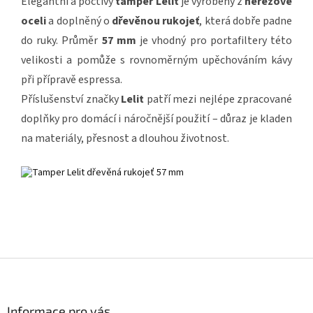
Elegantní a poctivý
tamper Lelit
je vyrobený z
nerezové
oceli
a doplněný o
dřevěnou rukojeť
, která dobře padne
do ruky. Průměr
57 mm
je vhodný pro portafiltery této
velikosti a pomůže s rovnoměrným upěchováním kávy
při přípravě espressa.
Příslušenství značky
Lelit
patří mezi nejlépe zpracované
doplňky pro domácí i náročnější použití – důraz je kladen
na materiály, přesnost a dlouhou životnost.
Z
á
p
a
Informace pro vás