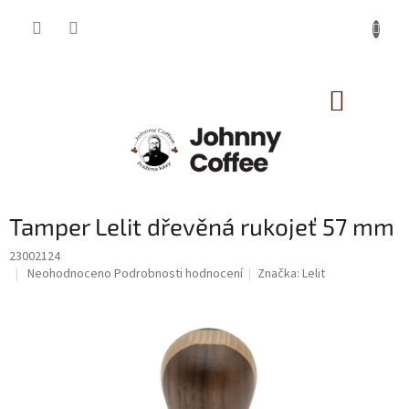
Přejít
na
obsah
NÁKUP
KOŠÍK
Tamper Lelit dřevěná rukojeť 57 mm
23002124
Průměrné
Neohodnoceno
Podrobnosti hodnocení
Značka:
Lelit
hodnocení
produktu
je
0,0
z
5
hvězdiček.