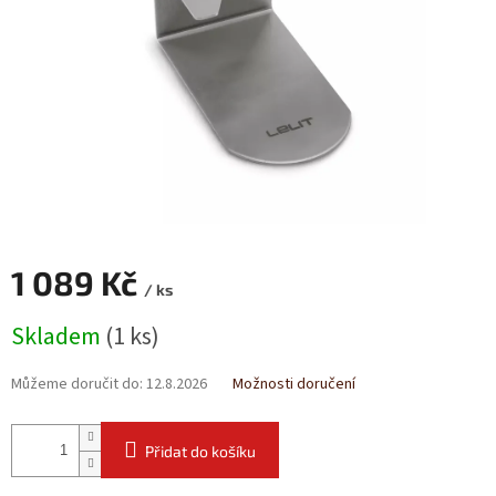
1 089 Kč
/ ks
Měrná
Skladem
(1 ks)
cena:
Můžeme doručit do:
12.8.2026
Možnosti doručení
Přidat do košíku