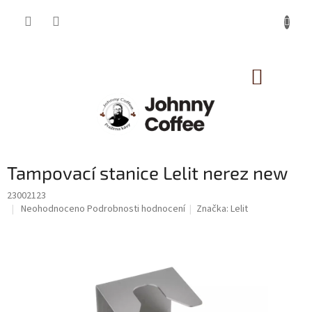
Přejít
na
obsah
NÁKUP
KOŠÍK
Tampovací stanice Lelit nerez new
23002123
Průměrné
Neohodnoceno
Podrobnosti hodnocení
Značka:
Lelit
hodnocení
produktu
je
0,0
z
5
hvězdiček.