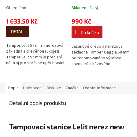
Objednáno
Skladem
(3 ks)
1 633,50 Kč
990 Kč
DETAIL
Do košíku
Tamper Lelit 57 mm – nerezová
Jasanové dřevo a nerezová
základna s dřevěnou rukojetí
základna Tamper Gaggia 58 mm
Tamper Lelit 57 mm je precizní
od renomovaného výrobce
nástroj pro správné upěchování
kávovarů a kávového
kávy v portafiltru pákového...
příslušenství Gaggia je navržen
pro přesné a rovnoměrné...
Popis
Hodnocení
Diskuze
Značka
Ostatní informace
Detailní popis produktu
Tampovací stanice Lelit nerez new