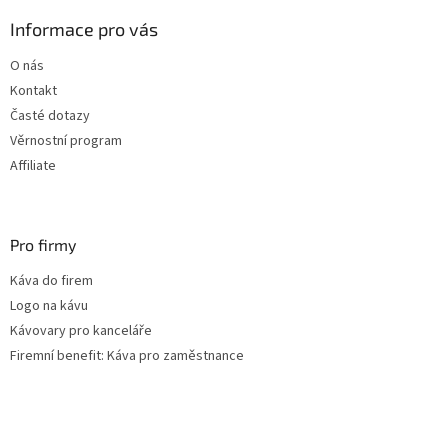
p
a
Informace pro vás
t
O nás
í
Kontakt
Časté dotazy
Věrnostní program
Affiliate
Pro firmy
Káva do firem
Logo na kávu
Kávovary pro kanceláře
Firemní benefit: Káva pro zaměstnance