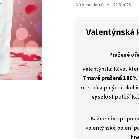
Můžeme doručit do:
21.9.2026
Valentýnská k
Pražené oř
Valentýnská káva, která
Tmavě pražená 100% 
ořechů a plným čokolád
kyselost
potěší ka
Každé ráno připome
valentýnské balení po
hne