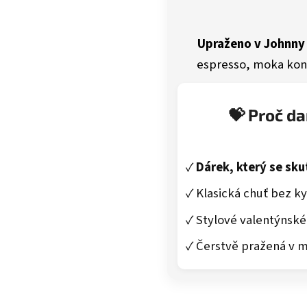
Upraženo v Johnny
espresso, moka konv
💝 Proč d
✓
Dárek, který se sku
✓ Klasická chuť bez ky
✓ Stylové valentýnské
✓ Čerstvě pražená v 