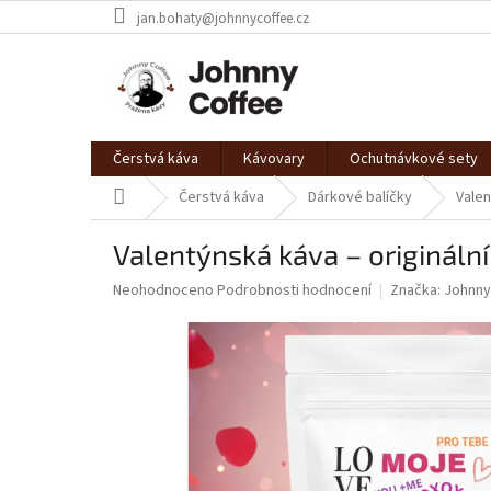
Přejít
jan.bohaty@johnnycoffee.cz
na
obsah
Čerstvá káva
Kávovary
Ochutnávkové sety
Domů
Čerstvá káva
Dárkové balíčky
Valen
Valentýnská káva – origináln
Průměrné
Neohodnoceno
Podrobnosti hodnocení
Značka:
Johnny
hodnocení
produktu
je
0,0
z
5
hvězdiček.