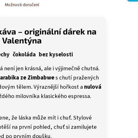
Možnosti doručení
áva – originální dárek na
Valentýna
echy
čokoláda
bez kyselosti
 není jen krásná, ale i výjimečně chutná.
arabika ze Zimbabwe
s chutí pražených
ovým tělem. Výraznější hořkost a
nulová
ždého milovníka klasického espressa.
ne, že láska může mít i chuť. Stylové
těší na první pohled, chuť si zamilujete
d po prvním doušku.