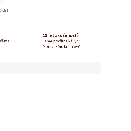
DÍLET
15 let zkušeností
našima
Jsme pražírna kávy v
Moravském krumlově