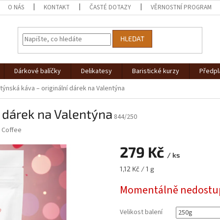
O NÁS
KONTAKT
ČASTÉ DOTAZY
VĚRNOSTNÍ PROGRAM
HLEDAT
Dárkové balíčky
Delikatesy
Baristické kurzy
Předpl
týnská káva – originální dárek na Valentýna
í dárek na Valentýna
844/250
 Coffee
279 Kč
/ ks
Měrná
1,12 Kč / 1 g
cena:
Momentálně nedostu
Velikost balení