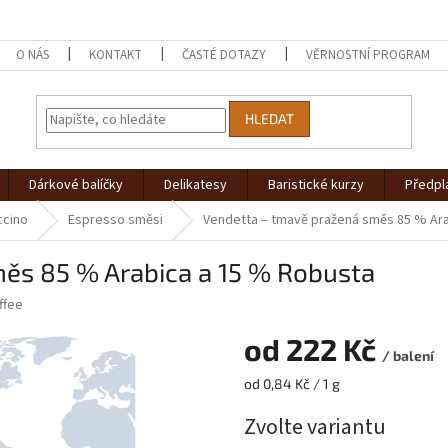
O NÁS
KONTAKT
ČASTÉ DOTAZY
VĚRNOSTNÍ PROGRAM
HLEDAT
Dárkové balíčky
Delikatesy
Baristické kurzy
Předpl
ccino
Espresso směsi
Vendetta – tmavě pražená směs 85 % Ar
ěs 85 % Arabica a 15 % Robusta
ffee
od
222 Kč
/ balení
Měrná
od 0,84 Kč / 1 g
cena:
Zvolte variantu