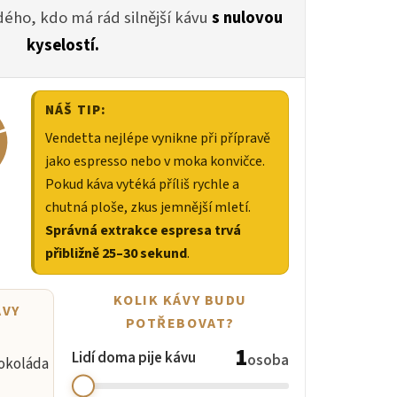
dého, kdo má rád silnější kávu
s nulovou
kyselostí.
NÁŠ TIP:
Vendetta nejlépe vynikne při přípravě
jako espresso nebo v moka konvičce.
Pokud káva vytéká příliš rychle a
chutná ploše, zkus jemnější mletí.
Správná extrakce espresa trvá
přibližně 25–30 sekund
.
KOLIK KÁVY BUDU
ÁVY
POTŘEBOVAT?
1
Lidí doma pije kávu
osoba
okoláda