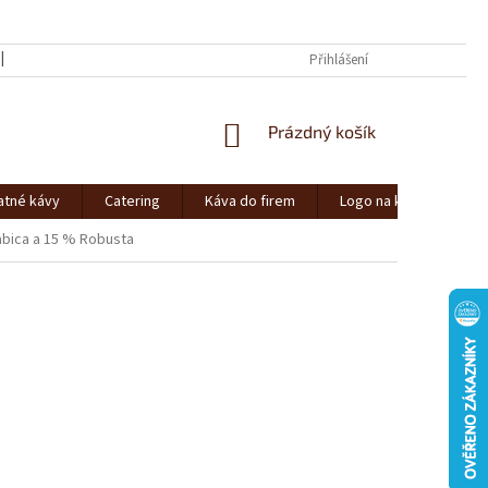
AFFILIATE
Přihlášení
NÁKUPNÍ
Prázdný košík
KOŠÍK
atné kávy
Catering
Káva do firem
Logo na kávu
abica a 15 % Robusta