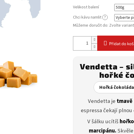
Velikost balení
Chci kávu namlit
?
Můžeme doručit do:
Zvolte varian
Přidat do koš
Vendetta – si
hořké č
Hořká čokoláda
Vendetta je
tmavě 
espressa čekají plnou
V šálku ucítíš
hořko
marcipánu.
Skvěle