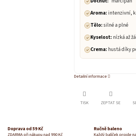
Dochuť:
marcipán
Aroma:
intenzivní, 
Tělo:
silné a plné
Kyselost:
nízká až ž
Crema:
hustá díky p
Detailní informace
TISK
ZEPTAT SE
S
Doprava od 59 Kč
Ručně baleno
ZDARMA při nákupu nad 990 Kč
Každý balíček projde n