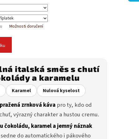
tu
Možnosti doručení
íku
lná italská směs s chutí
okolády a karamelu
Karamel
Nulová kyselost
pražená zrnková káva
pro ty, kdo od
 chuť, výrazný charakter a hustou cremu.
u čokoládu, karamel a jemný náznak
 sedne do automatického i pákového