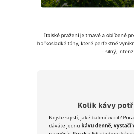
Italské pražení je tmavé a oblíbené p
hořkosladké tóny, které perfektně vynikn
– silný, inte
Kolik kávy pot
Nejste si jistí, jaké balení zvolit? P
dáváte jednu
kávu denně, vystačí
na měsíc. Pro dva lidi s jednou ká