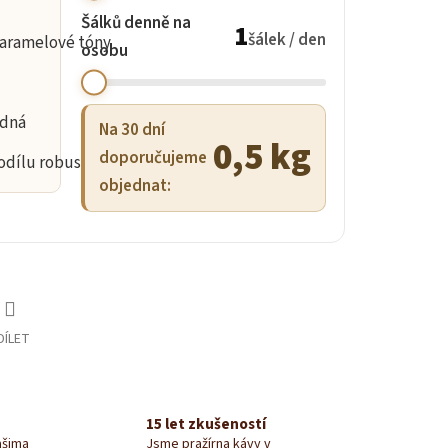
Šálků denně na
1
šálek / den
karamelové tóny
osobu
ádná
Na 30 dní
0,5 kg
doporučujeme
odílu robusty
objednat:
DÍLET
15 let zkušeností
ašima
Jsme pražírna kávy v