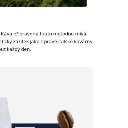
uť. Káva připravená touto metodou mívá
ický zážitek jako z pravé italské kavárny
out každý den.