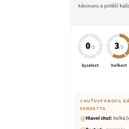
kávovaru a potěší kaž
0
3
/5
/5
kyselost
hořkost
CHUŤOVÝ PROFIL K
VENDETTA
Hlavní chuť:
hořká č