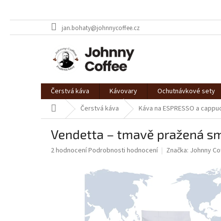
Přejít
jan.bohaty@johnnycoffee.cz
na
obsah
Čerstvá káva
Kávovary
Ochutnávkové sety
Domů
Čerstvá káva
Káva na ESPRESSO a cappu
Vendetta – tmavě pražená sm
Průměrné
2 hodnocení
Podrobnosti hodnocení
Značka:
Johnny Co
hodnocení
produktu
je
3,0
z
5
hvězdiček.