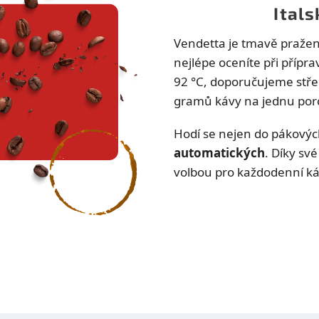
Ital
Vendetta je tmavě pražená
nejlépe oceníte při přípra
92 °C, doporučujeme stře
gramů kávy na jednu porc
Hodí se nejen do pákovýc
automatických
. Díky své
volbou pro každodenní káv