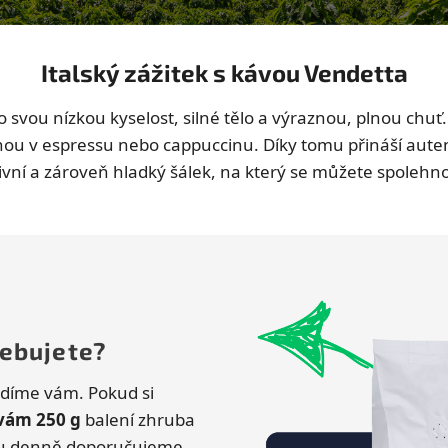
Italský zážitek s kávou Vendetta
ro svou nízkou kyselost, silné tělo a výraznou, plnou ch
ou v espressu nebo cappuccinu. Díky tomu přináší autent
nzivní a zároveň hladký šálek, na který se můžete spolehn
řebujete?
oradíme vám. Pokud si
 vám 250 g
balení zhruba
vou denně doporučujeme