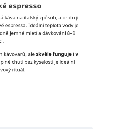
ské espresso
 káva na italský způsob, a proto ji
vě espressa. Ideální teplota vody je
dně jemné mletí a dávkování 8–9
i.
h kávovarů, ale
skvěle funguje i v
 plné chuti bez kyselosti je ideální
ový rituál.