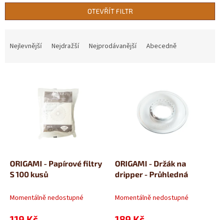
OTEVŘÍT FILTR
Ř
a
Nejlevnější
Nejdražší
Nejprodávanější
Abecedně
z
e
V
n
ý
í
p
p
i
r
s
o
p
d
r
u
o
k
d
t
ORIGAMI - Papírové filtry
ORIGAMI - Držák na
u
ů
S 100 kusů
dripper - Průhledná
k
t
Momentálně nedostupné
Momentálně nedostupné
ů
119 Kč
189 Kč