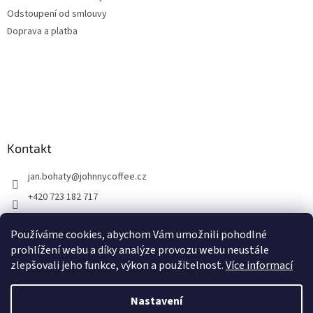
Odstoupení od smlouvy
Doprava a platba
Kontakt
jan.bohaty
@
johnnycoffee.cz
+420 723 182 717
Johnny Coffee
Používáme cookies, abychom Vám umožnili pohodlné
prazirna_johnny_coffee/
prohlížení webu a díky analýze provozu webu neustále
zlepšovali jeho funkce, výkon a použitelnost.
Více informací
Vytvořil Shoptet
Nastavení