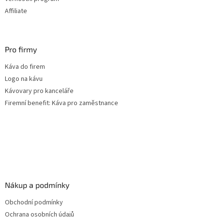
y
Affiliate
v
ý
p
i
s
Pro firmy
u
Káva do firem
Logo na kávu
Kávovary pro kanceláře
Firemní benefit: Káva pro zaměstnance
Nákup a podmínky
Obchodní podmínky
Ochrana osobních údajů