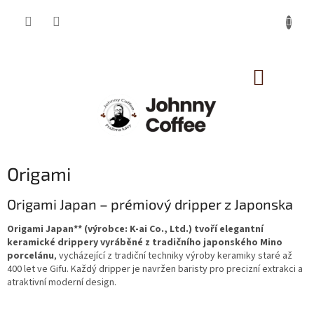
Přejít
na
obsah
NÁKUP
KOŠÍK
Origami
Origami Japan – prémiový dripper z Japonska
Origami Japan** (výrobce: K‑ai Co., Ltd.) tvoří elegantní
keramické drippery vyráběné z tradičního japonského Mino
porcelánu
, vycházející z tradiční techniky výroby keramiky staré až
400 let ve Gifu. Každý dripper je navržen baristy pro precizní extrakci a
atraktivní moderní design.