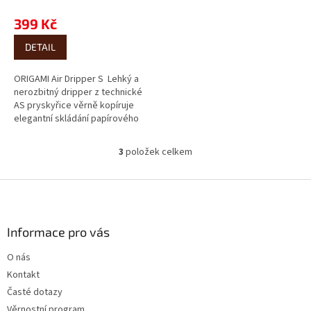
399 Kč
DETAIL
ORIGAMI Air Dripper S Lehký a
nerozbitný dripper z technické
AS pryskyřice věrně kopíruje
elegantní skládání papírového
origami. Je o polovinu lehčí...
3
položek celkem
O
v
l
Z
á
á
d
p
a
a
Informace pro vás
c
t
í
O nás
í
p
Kontakt
r
v
Časté dotazy
k
Věrnostní program