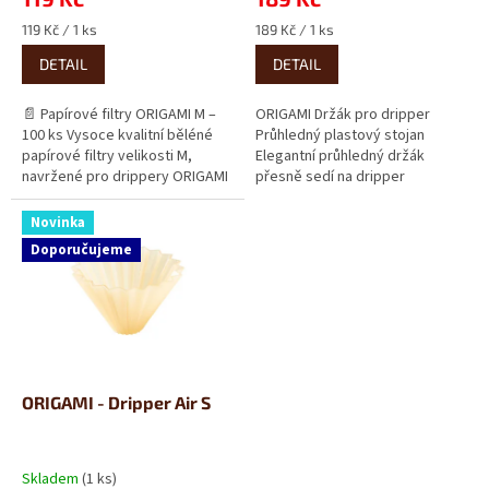
Měrná
Měrná
119 Kč / 1 ks
189 Kč / 1 ks
cena:
cena:
DETAIL
DETAIL
📄 Papírové filtry ORIGAMI M –
ORIGAMI Držák pro dripper
100 ks Vysoce kvalitní běléné
Průhledný plastový stojan
papírové filtry velikosti M,
Elegantní průhledný držák
navržené pro drippery ORIGAMI
přesně sedí na dripper
a Hario V60 (2–4 šálky). Baleno
ORIGAMI, udrží jej dokonale
po...
vodorovně a usnadní...
Novinka
Doporučujeme
ORIGAMI - Dripper Air S
Skladem
(1 ks)