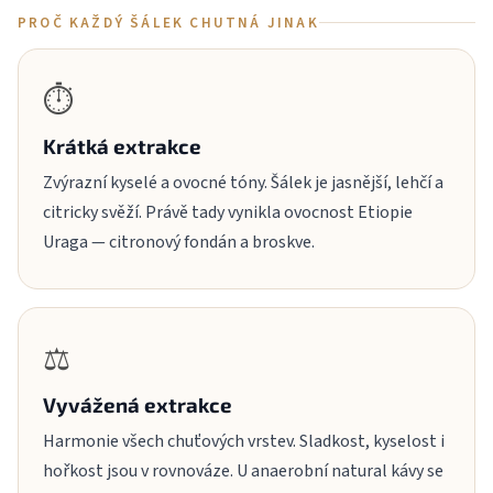
PROČ KAŽDÝ ŠÁLEK CHUTNÁ JINAK
⏱
Krátká extrakce
Zvýrazní kyselé a ovocné tóny. Šálek je jasnější, lehčí a
citricky svěží. Právě tady vynikla ovocnost Etiopie
Uraga — citronový fondán a broskve.
⚖️
Vyvážená extrakce
Harmonie všech chuťových vrstev. Sladkost, kyselost i
hořkost jsou v rovnováze. U anaerobní natural kávy se