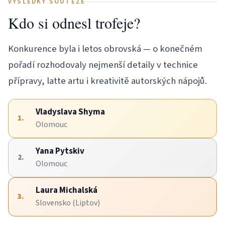
VÝSLEDKY SOUTĚŽE
Kdo si odnesl trofeje?
Konkurence byla i letos obrovská — o konečném
pořadí rozhodovaly nejmenší detaily v technice
přípravy, latte artu i kreativitě autorských nápojů.
Vladyslava Shyma
1.
Olomouc
Yana Pytskiv
2.
Olomouc
Laura Michalská
3.
Slovensko (Liptov)