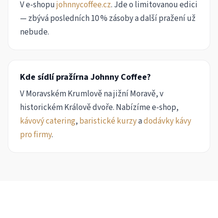
V e-shopu
johnnycoffee.cz
. Jde o limitovanou edici
— zbývá posledních 10 % zásoby a další pražení už
nebude.
Kde sídlí pražírna Johnny Coffee?
V Moravském Krumlově na jižní Moravě, v
historickém Králově dvoře. Nabízíme e-shop,
kávový catering
,
baristické kurzy
a
dodávky kávy
pro firmy
.