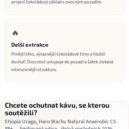
projeví čokoládový základ s ovocným pozadím.
🔥
Delší extrakce
Plnější tělo, výraznější čokoládové tóny a hlubší
dochuť. Ovocnost ustupuje do pozadí a šálek získává
intenzivnější strukturu.
Chcete ochutnat kávu, se kterou
soutěžili?
Etiopia Uraga, Haro Wachu Natural Anaerobic CS
88+ — limitovaná edice, zbývá posledních 10 %