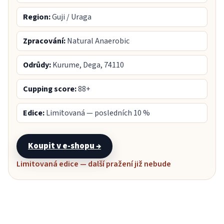
Region:
Guji / Uraga
Zpracování:
Natural Anaerobic
Odrůdy:
Kurume, Dega, 74110
Cupping score:
88+
Edice:
Limitovaná — posledních 10 %
Koupit v e-shopu →
Limitovaná edice — další pražení již nebude