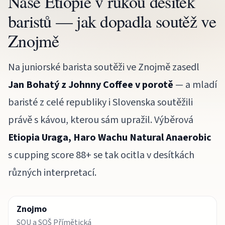
Naše Etiopie v rukou desítek
baristů — jak dopadla soutěž ve
Znojmě
Na juniorské barista soutěži ve Znojmě zasedl
Jan Bohatý z Johnny Coffee v porotě
— a mladí
baristé z celé republiky i Slovenska soutěžili
právě s kávou, kterou sám upražil. Výběrová
Etiopia Uraga, Haro Wachu Natural Anaerobic
s cupping score 88+ se tak ocitla v desítkách
různých interpretací.
Znojmo
SOU a SOŠ Přímětická