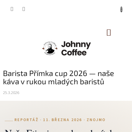
Přejít
na
obsah
NÁKUP
KOŠÍK
Barista Přímka cup 2026 — naše
káva v rukou mladých baristů
25.3.2026
REPORTÁŽ · 11. BŘEZNA 2026 · ZNOJMO