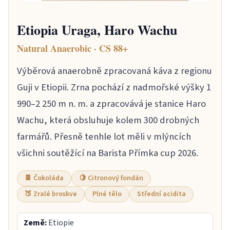
Etiopia Uraga, Haro Wachu
Natural Anaerobic · CS 88+
Výběrová anaerobně zpracovaná káva z regionu
Guji v Etiopii. Zrna pochází z nadmořské výšky 1
990–2 250 m n. m. a zpracovává je stanice Haro
Wachu, která obsluhuje kolem 300 drobných
farmářů. Přesně tenhle lot měli v mlýncích
všichni soutěžící na Barista Přímka cup 2026.
🍫 Čokoláda
🍋 Citronový fondán
🍑 Zralé broskve
Plné tělo
Střední acidita
Země:
Etiopie