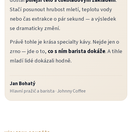
dostal
plnější tělo s čokoládovým základem
.
Stačí posunout hrubost mletí, teplotu vody
nebo čas extrakce o pár sekund — a výsledek
se dramaticky změní.
Právě tohle je krása specialty kávy. Nejde jen o
zrno — jde o to,
co s ním barista dokáže
. A tihle
mladí lidé dokázali hodně.
Jan Bohatý
Hlavní pražič a barista · Johnny Coffee