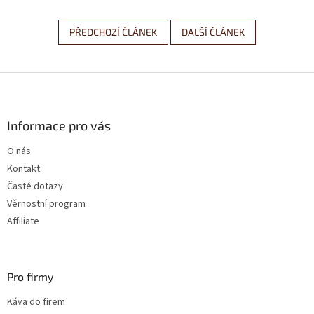
PŘEDCHOZÍ ČLÁNEK
DALŠÍ ČLÁNEK
Z
á
p
a
Informace pro vás
t
O nás
í
Kontakt
Časté dotazy
Věrnostní program
Affiliate
Pro firmy
Káva do firem