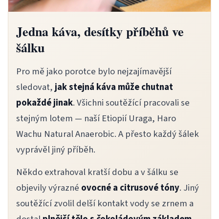
Jedna káva, desítky příběhů ve
šálku
Pro mě jako porotce bylo nejzajímavější
sledovat,
jak stejná káva může chutnat
pokaždé jinak
. Všichni soutěžící pracovali se
stejným lotem — naší Etiopií Uraga, Haro
Wachu Natural Anaerobic. A přesto každý šálek
vyprávěl jiný příběh.
Někdo extrahoval kratší dobu a v šálku se
objevily výrazné
ovocné a citrusové tóny
. Jiný
soutěžící zvolil delší kontakt vody se zrnem a