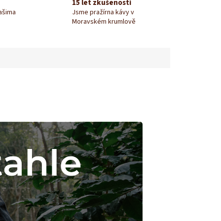
15 let zkušeností
našima
Jsme pražírna kávy v
Moravském krumlově