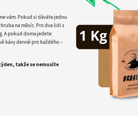
díme vám. Pokud si dáváte jednu
hruba na měsíc. Pro dva lidi s
g. A pokud doma jedete
dvě kávy denně pro každého –
týden, takže se nemusíte