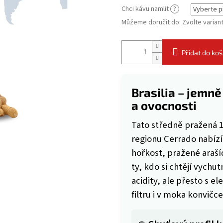
Chci kávu namlit
?
Můžeme doručit do:
Zvolte varian
Přidat do koš
Brasilia – jemně
a ovocnosti
Tato středně pražená 1
regionu Cerrado nabíz
hořkost, pražené araší
ty, kdo si chtějí vych
acidity, ale přesto s 
filtru i v moka konvičce