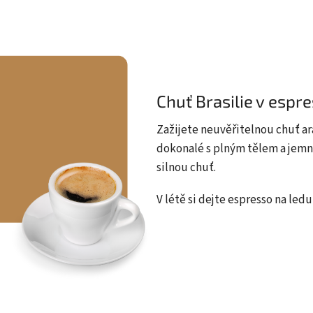
Chuť Brasilie v espr
Zažijete neuvěřitelnou chuť a
dokonalé s plným tělem a jemn
silnou chuť.
V létě si dejte espresso na led