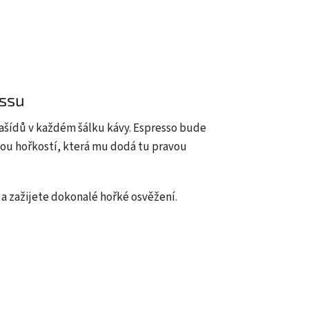
essu
rašídů v každém šálku kávy. Espresso bude
ou hořkostí, která mu dodá tu pravou
u a zažijete dokonalé hořké osvěžení.