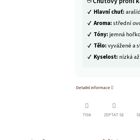
☕ Chuťový profil k
✓
Hlavní chuť:
araší
✓
Aroma:
střední ov
✓
Tóny:
jemná hořko
✓
Tělo:
vyvážené a s
✓
Kyselost:
nízká až
Detailní informace
TISK
ZEPTAT SE
S