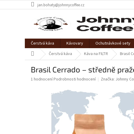
Přejít
jan.bohaty@johnnycoffee.cz
na
obsah
Čerstvá káva
Kávovary
Ochutnávkové sety
Domů
Čerstvá káva
Káva na FILTR
Brasil 
Brasil Cerrado – středně pra
Průměrné
1 hodnocení
Podrobnosti hodnocení
Značka:
Johnny Co
hodnocení
produktu
je
5,0
z
5
hvězdiček.