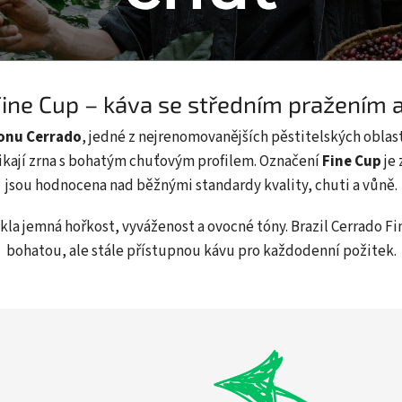
Fine Cup – káva se středním pražením
ionu Cerrado
, jedné z nejrenomovanějších pěstitelských oblas
ikají zrna s bohatým chuťovým profilem. Označení
Fine Cup
je 
jsou hodnocena nad běžnými standardy kvality, chuti a vůně.
ikla jemná hořkost, vyváženost a ovocné tóny. Brazil Cerrado
bohatou, ale stále přístupnou kávu pro každodenní požitek.