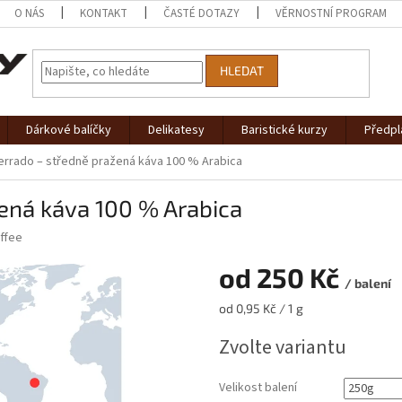
O NÁS
KONTAKT
ČASTÉ DOTAZY
VĚRNOSTNÍ PROGRAM
HLEDAT
Dárkové balíčky
Delikatesy
Baristické kurzy
Předpl
Cerrado – středně pražená káva 100 % Arabica
žená káva 100 % Arabica
ffee
od
250 Kč
/ balení
Měrná
od 0,95 Kč / 1 g
cena:
Zvolte variantu
Velikost balení