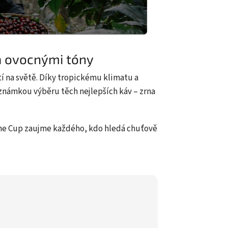
 a ovocnými tóny
tí na světě. Díky tropickému klimatu a
známkou výběru těch nejlepších káv – zrna
 Fine Cup zaujme každého, kdo hledá chuťově