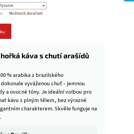
tu
Možnosti doručení
íku
 hořká káva s chutí arašídů
00 % arabika z brazilského
í dokonale vyváženou chuť – jemnou
dy a ovocné tóny. Je ideální volbou pro
utnat kávu s plným tělem, bez výrazné
elegantním charakterem. Skvěle funguje na
.