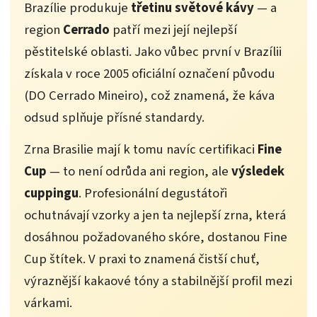
Brazílie produkuje
třetinu světové kávy
— a
region
Cerrado
patří mezi její nejlepší
pěstitelské oblasti. Jako vůbec první v Brazílii
získala v roce 2005 oficiální označení původu
(DO Cerrado Mineiro), což znamená, že káva
odsud splňuje přísné standardy.
Zrna Brasilie mají k tomu navíc certifikaci
Fine
Cup
— to není odrůda ani region, ale
výsledek
cuppingu
. Profesionální degustátoři
ochutnávají vzorky a jen ta nejlepší zrna, která
dosáhnou požadovaného skóre, dostanou Fine
Cup štítek. V praxi to znamená čistší chuť,
výraznější kakaové tóny a stabilnější profil mezi
várkami.