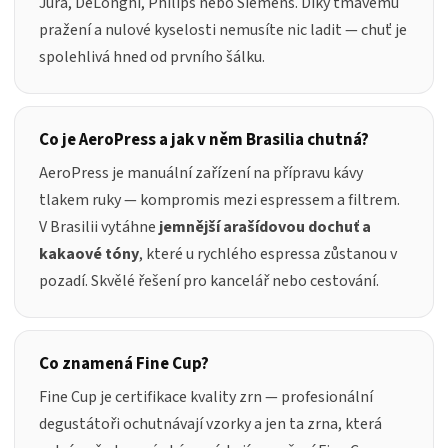
Jura, DeLonghi, Philips nebo Siemens. Díky tmavému
pražení a nulové kyselosti nemusíte nic ladit — chuť je
spolehlivá hned od prvního šálku.
Co je AeroPress a jak v něm Brasilia chutná?
AeroPress je manuální zařízení na přípravu kávy
tlakem ruky — kompromis mezi espressem a filtrem.
V Brasilii vytáhne
jemnější arašídovou dochuť a
kakaové tóny
, které u rychlého espressa zůstanou v
pozadí. Skvělé řešení pro kancelář nebo cestování.
Co znamená Fine Cup?
Fine Cup je certifikace kvality zrn — profesionální
degustátoři ochutnávají vzorky a jen ta zrna, která