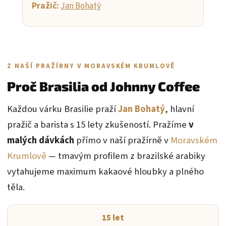
Pražič:
Jan Bohatý
Z NAŠÍ PRAŽÍRNY V MORAVSKÉM KRUMLOVĚ
Proč Brasilia od Johnny Coffee
Každou várku Brasilie praží
Jan Bohatý
, hlavní
pražič a barista s 15 lety zkušeností. Pražíme
v
malých dávkách
přímo v naší pražírně v
Moravském
Krumlově
— tmavým profilem z brazilské arabiky
vytahujeme maximum kakaové hloubky a plného
těla.
15 let