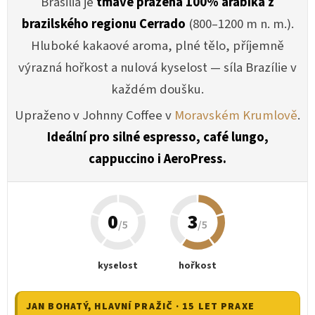
Brasilia je
tmavě pražená 100% arabika z
brazilského regionu Cerrado
(800–1200 m n. m.).
Hluboké kakaové aroma, plné tělo, příjemně
výrazná hořkost a nulová kyselost — síla Brazílie v
každém doušku.
Upraženo v Johnny Coffee v
Moravském Krumlově
.
Ideální pro silné espresso, café lungo,
cappuccino i AeroPress.
0
3
/5
/5
kyselost
hořkost
JAN BOHATÝ
, HLAVNÍ PRAŽIČ · 15 LET PRAXE