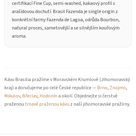
certifikací Fine Cup, semi-washed, kakaový profil s
arašídovou dochutí. Brasil Fazenda je single origin z
konkrétní farmy Fazenda de Lagoa, odrůda Bourbon,
natural proces, sametovější a se silnějším kouřovým
aroma.
Kávu Brasilia pražíme v Moravském Krumlově (Jihomoravský
kraj) a doručujeme po celé České republice —
Brno
,
Znojmo
,
Mikulov
,
Břeclav
,
Hodonín
a okolí. Objednejte si čerstvě
praženou
tmavě praženou kávu
z naší jihomoravské pražírny.