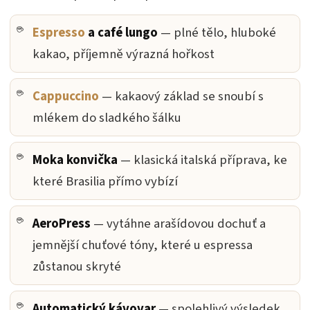
Espresso
a café lungo
— plné tělo, hluboké
kakao, příjemně výrazná hořkost
Cappuccino
— kakaový základ se snoubí s
mlékem do sladkého šálku
Moka konvička
— klasická italská příprava, ke
které Brasilia přímo vybízí
AeroPress
— vytáhne arašídovou dochuť a
jemnější chuťové tóny, které u espressa
zůstanou skryté
Automatický kávovar
— spolehlivý výsledek