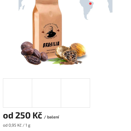
hvězdiček.
od
250 Kč
/ balení
Měrná
od 0,95 Kč / 1 g
cena: