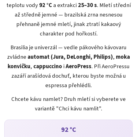
teplotu vody
92 °C
a extrakci
25–30 s
. Mletí střední
až středně jemné — brazilská zrna nesnesou
přehnaně jemné mletí, jinak ztratí kakaový
charakter pod hořkostí.
Brasilia je univerzál — vedle pákového kávovaru
zvládne
automat (Jura, DeLonghi, Philips)
,
moka
konvičku
,
cappuccino
i
AeroPress
. Při AeroPressu
zazáří arašídová dochuť, kterou byste možná u
espressa přehlédli.
Chcete kávu namlet? Druh mletí si vyberete ve
variantě "Chci kávu namlit".
92 °C