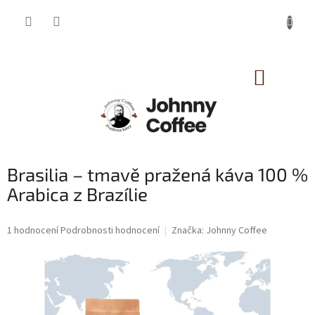
Přejít
na
obsah
NÁKUP
KOŠÍK
Brasilia – tmavě pražená káva 100 %
Arabica z Brazílie
Průměrné
1 hodnocení
Podrobnosti hodnocení
Značka:
Johnny Coffee
hodnocení
produktu
je
5,0
z
5