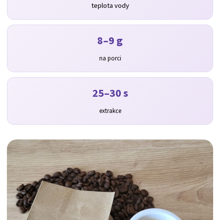
teplota vody
8–9 g
na porci
25–30 s
extrakce