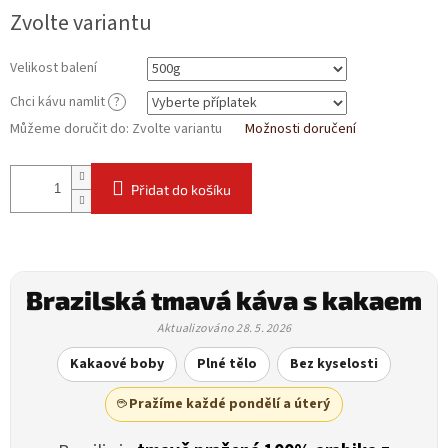
Zvolte variantu
Velikost balení
Chci kávu namlit
?
Můžeme doručit do:
Zvolte variantu
Možnosti doručení
Přidat do košíku
Brazilská tmavá káva s kakaem
Aktualizováno 28. 5. 2026
Kakaové boby
Plné tělo
Bez kyselosti
☕ Pražíme každé pondělí a úterý