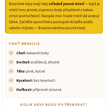
Brazilské kávy mají rády
středně jemné mletí
— když je
mletí moc jemné, espresso bude přepálené a kakao
zmizí pod hořkostí. Naopak moc hrubé mletí dá vodový
šálek. Začněte uprostřed a postupně dolaďte podle
vašeho mlýnku — Brasilia odměnu pozná hned.
CHUŤ BRASILIE
Chuť:
kakaové boby
Dochuť:
arašídová, dlouhá
Tělo:
plné, hutné
Kyselost:
bez kyselosti
Hořkost:
příjemně výrazná
KOLIK KÁVY BUDU POTŘEBOVAT?