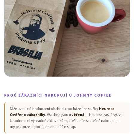
PROČ ZÁKAZNÍCI NAKUPUJÍ U JOHNNY COFFEE
Níže uvedená hodnocení obchodu pocházejí ze služby
Heureka
Ověřeno zákazníky
. Všechna jsou
ověřená
— Heureka zasílá výzvu
k hodnocení výhradně zákazníkům, kteří u nás skutečně nakoupili, a
my je pouze importujeme na náš e-shop.