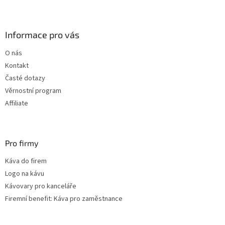
Z
á
p
a
Informace pro vás
t
O nás
í
Kontakt
Časté dotazy
Věrnostní program
Affiliate
Pro firmy
Káva do firem
Logo na kávu
Kávovary pro kanceláře
Firemní benefit: Káva pro zaměstnance