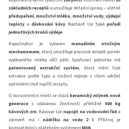
doporučený denní výdej činí
100 porcí
. Rozhraní nabízí
20
základních receptů
a umožňuje detailní úpravy – včetně
předspaření
,
množství mléka
,
množství vody
,
výdejní
teploty
a
dávkování kávy
. Nastavit lze také
pořadí
jednotlivých kroků výdeje
.
Kapučinátor je vybaven
manuálním otočným
mechanismem
, který umožňuje precizně doladit poměr
vydávaného mléka vůči páře. Spařovací jednotka má
patentovaný extrakční systém
, který mění tlak
extrakce podle typu a složení nápoje s cílem udržet
optimální chuť napříč recepty.
O konzistentní mletí se stará
keramický mlýnek nové
generace
s udávanou životností přibližně
500 kg
kávových zrn
. Kávovar lze
napojit na vodovodní řád
a
zároveň má i
nádržku na vodu 2 l
. Přístroj je
kompatibilní s platebním systémem
MDB
.