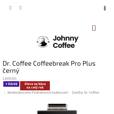
Přejít
na
obsah
NÁKUP
KOŠÍK
Dr. Coffee Coffeebreak Pro Plus
černý
12035351
+ Dárek
Sleva na kávu
na celý rok
Průměrné
Neohodnoceno
Podrobnosti hodnocení
Značka:
Dr. Coffee
hodnocení
produktu
je
0,0