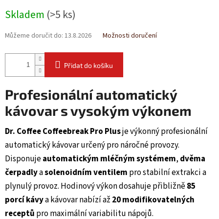
Měrná
Skladem
(>5 ks)
cena:
Můžeme doručit do:
13.8.2026
Možnosti doručení
Přidat do košíku
Profesionální automatický
kávovar s vysokým výkonem
Dr. Coffee Coffeebreak Pro Plus
je výkonný profesionální
automatický kávovar určený pro náročné provozy.
Disponuje
automatickým mléčným systémem
,
dvěma
čerpadly
a
solenoidním ventilem
pro stabilní extrakci a
plynulý provoz. Hodinový výkon dosahuje přibližně
85
porcí kávy
a kávovar nabízí až
20 modifikovatelných
receptů
pro maximální variabilitu nápojů.