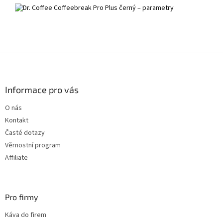
Z
á
p
a
Informace pro vás
t
O nás
í
Kontakt
Časté dotazy
Věrnostní program
Affiliate
Pro firmy
Káva do firem