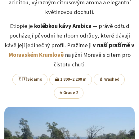
aciditou, výrazným citrusovým aroma a elegantní
květinovou dochutí.
Etiopie je
kolébkou kávy Arabica
— právě odtud
pocházejí původní heirloom odrůdy, které dávají
kávě její jedinečný profil. Pražíme ji
v naší pražírně v
Moravském Krumlově
na jižní Moravě s citem pro
čistotu chuti.
🇪🇹 Sidamo
⛰️ 1 800–2 200 m
💧 Washed
⭐ Grade 2