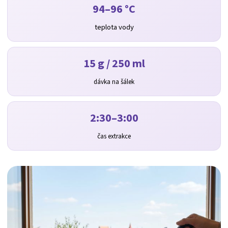
94–96 °C
teplota vody
15 g / 250 ml
dávka na šálek
2:30–3:00
čas extrakce