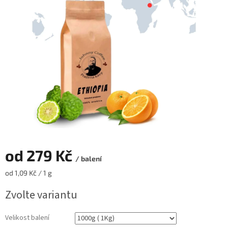
hvězdiček.
od
279 Kč
/ balení
Měrná
od 1,09 Kč / 1 g
cena:
Zvolte variantu
Velikost balení