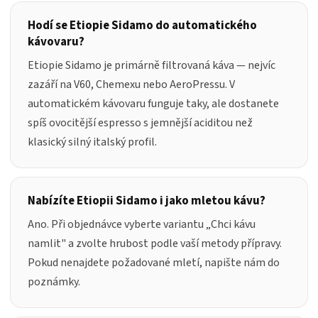
Hodí se Etiopie Sidamo do automatického
kávovaru?
Etiopie Sidamo je primárně filtrovaná káva — nejvíc
zazáří na V60, Chemexu nebo AeroPressu. V
automatickém kávovaru funguje taky, ale dostanete
spíš ovocitější espresso s jemnější aciditou než
klasický silný italský profil.
Nabízíte Etiopii Sidamo i jako mletou kávu?
Ano. Při objednávce vyberte variantu „
Chci kávu
namlit
" a zvolte hrubost podle vaší metody přípravy.
Pokud nenajdete požadované mletí, napište nám do
poznámky.