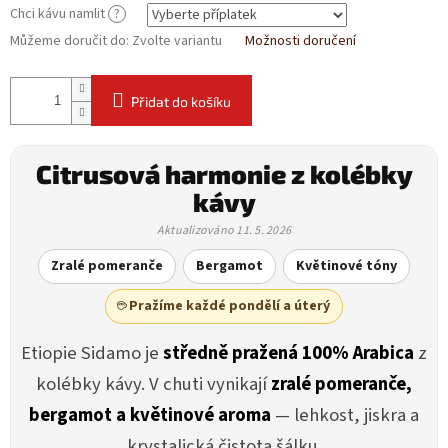
Chci kávu namlit
?
Můžeme doručit do:
Zvolte variantu
Možnosti doručení
Přidat do košíku
Citrusová harmonie z kolébky
kávy
Aktualizováno 11. 5. 2026
Zralé pomeranče
Bergamot
Květinové tóny
☕ Pražíme každé pondělí a úterý
Etiopie Sidamo je
středně pražená 100% Arabica
z
kolébky kávy. V chuti vynikají
zralé pomeranče,
bergamot a květinové aroma
— lehkost, jiskra a
krystalická čistota šálku.