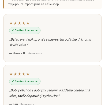
my je pouze importujeme na náš e-shop.
★★★★★
✓ Ověřená recenze
„Byl to první nákup a vše v naprostém pořádku. A k tomu
skvělá káva."
— Honza N.
· Heureka.cz
★★★★★
✓ Ověřená recenze
„Dobrý obchod s dobrými cenami. Každému chutná jiná
káva, takže doporučuji vyzkoušet."
— Jan
· Heureka.cz