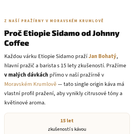
Z NAŠÍ PRAŽÍRNY V MORAVSKÉM KRUMLOVĚ
Proč Etiopie Sidamo od Johnny
Coffee
Každou várku Etiopie Sidamo praží
Jan Bohatý
,
hlavní pražič a barista s 15 lety zkušeností. Pražíme
v malých dávkách
přímo v naší pražírně v
Moravském Krumlově
— tato single origin káva má
vlastní profil pražení, aby vynikly citrusové tóny a
květinové aroma.
15 let
zkušeností s kávou