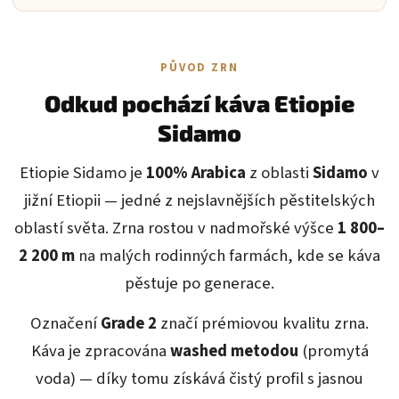
PŮVOD ZRN
Odkud pochází káva Etiopie
Sidamo
Etiopie Sidamo je
100% Arabica
z oblasti
Sidamo
v
jižní Etiopii — jedné z nejslavnějších pěstitelských
oblastí světa. Zrna rostou v nadmořské výšce
1 800–
2 200 m
na malých rodinných farmách, kde se káva
pěstuje po generace.
Označení
Grade 2
značí prémiovou kvalitu zrna.
Káva je zpracována
washed metodou
(promytá
voda) — díky tomu získává čistý profil s jasnou