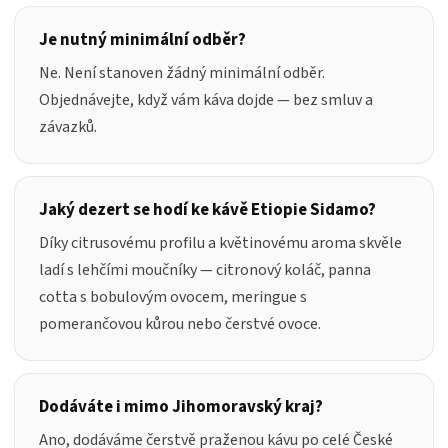
Je nutný minimální odběr?
Ne. Není stanoven žádný minimální odběr.
Objednávejte, když vám káva dojde — bez smluv a
závazků.
Jaký dezert se hodí ke kávě Etiopie Sidamo?
Díky citrusovému profilu a květinovému aroma skvěle
ladí s lehčími moučníky — citronový koláč, panna
cotta s bobulovým ovocem, meringue s
pomerančovou kůrou nebo čerstvé ovoce.
Dodáváte i mimo Jihomoravský kraj?
Ano, dodáváme čerstvě praženou kávu po celé České