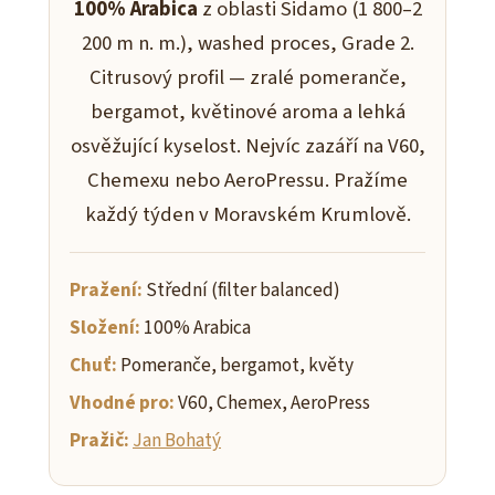
100% Arabica
z oblasti Sidamo (1 800–2
200 m n. m.), washed proces, Grade 2.
Citrusový profil — zralé pomeranče,
bergamot, květinové aroma a lehká
osvěžující kyselost. Nejvíc zazáří na V60,
Chemexu nebo AeroPressu. Pražíme
každý týden v Moravském Krumlově.
Pražení:
Střední (filter balanced)
Složení:
100% Arabica
Chuť:
Pomeranče, bergamot, květy
Vhodné pro:
V60, Chemex, AeroPress
Pražič:
Jan Bohatý