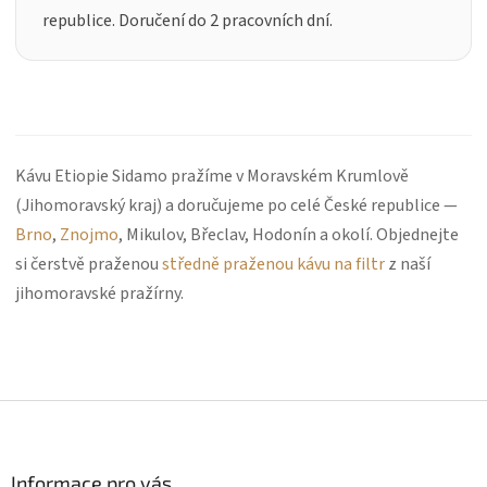
republice. Doručení do 2 pracovních dní.
Kávu Etiopie Sidamo pražíme v Moravském Krumlově
(Jihomoravský kraj) a doručujeme po celé České republice —
Brno
,
Znojmo
, Mikulov, Břeclav, Hodonín a okolí. Objednejte
si čerstvě praženou
středně praženou kávu na filtr
z naší
jihomoravské pražírny.
Z
á
p
a
Informace pro vás