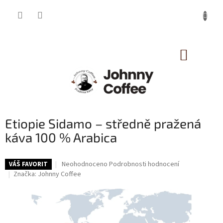
Přejít
na
obsah
NÁKUP
KOŠÍK
Etiopie Sidamo – středně pražená
káva 100 % Arabica
Průměrné
Neohodnoceno
Podrobnosti hodnocení
VÁŠ FAVORIT
hodnocení
Značka:
Johnny Coffee
produktu
je
0,0
z
5