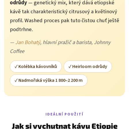
odrůdy
— genetický mix, který dává etiopské
kávě tak charakteristický citrusový a květinový
profil. Washed proces pak tuto čistou chuť ještě
podtrhne.
—
Jan Bohatý
, hlavní pražič a barista, Johnny
Coffee
✓ Kolébka kávovníků
✓ Heirloom odrůdy
✓ Nadmořská výška 1 800–2 200 m
IDEÁLNÍ POUŽITÍ
Jak si vychutnat kávu Etiopie