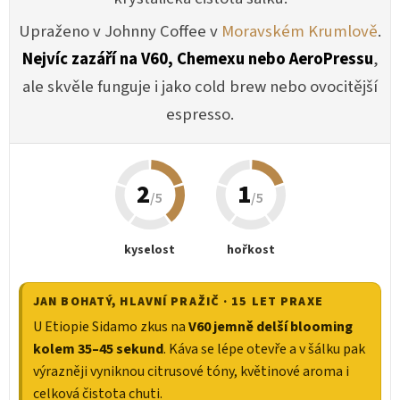
Upraženo v Johnny Coffee v
Moravském Krumlově
.
Nejvíc zazáří na V60, Chemexu nebo AeroPressu
,
ale skvěle funguje i jako cold brew nebo ovocitější
espresso.
2
1
/5
/5
kyselost
hořkost
JAN BOHATÝ
, HLAVNÍ PRAŽIČ · 15 LET PRAXE
U Etiopie Sidamo zkus na
V60 jemně delší blooming
kolem 35–45 sekund
. Káva se lépe otevře a v šálku pak
výrazněji vyniknou citrusové tóny, květinové aroma i
celková čistota chuti.