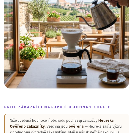
PROČ ZÁKAZNÍCI NAKUPUJÍ U JOHNNY COFFEE
Níže uvedená hodnocení obchodu pocházejí ze služby
Heureka
Ověřeno zákazníky
. Všechna jsou
ověřená
— Heureka zasílá výzvu
k hodnocení výhradně zákazníkům, kteří u nás skutečně nakoupili, a