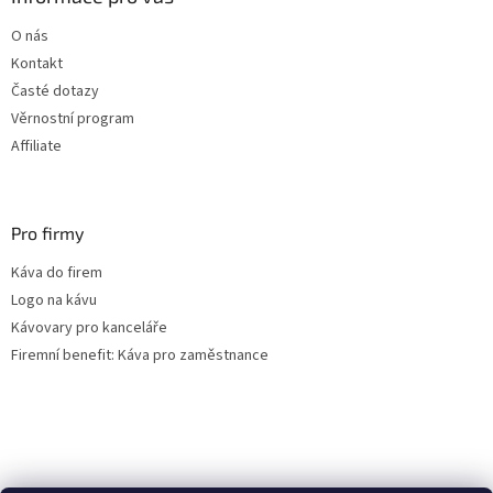
t
O nás
í
Kontakt
Časté dotazy
Věrnostní program
Affiliate
Pro firmy
Káva do firem
Logo na kávu
Kávovary pro kanceláře
Firemní benefit: Káva pro zaměstnance