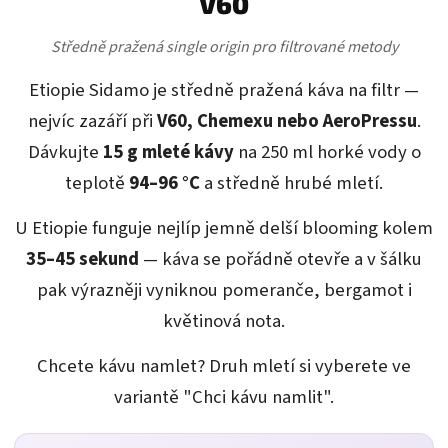
V60
Středně pražená single origin pro filtrované metody
Etiopie Sidamo je středně pražená káva na filtr —
nejvíc zazáří při
V60, Chemexu nebo AeroPressu
.
Dávkujte
15 g mleté kávy
na 250 ml horké vody o
teplotě
94–96 °C
a středně hrubé mletí.
U Etiopie funguje nejlíp jemně delší blooming kolem
35–45 sekund
— káva se pořádně otevře a v šálku
pak výrazněji vyniknou pomeranče, bergamot i
květinová nota.
Chcete kávu namlet? Druh mletí si vyberete ve
variantě "Chci kávu namlit".