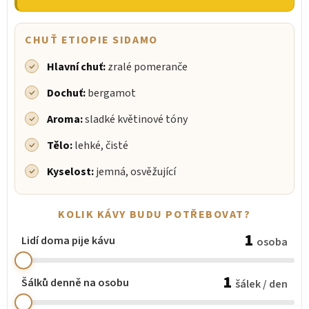
CHUŤ ETIOPIE SIDAMO
Hlavní chuť:
zralé pomeranče
Dochuť:
bergamot
Aroma:
sladké květinové tóny
Tělo:
lehké, čisté
Kyselost:
jemná, osvěžující
KOLIK KÁVY BUDU POTŘEBOVAT?
1
Lidí doma pije kávu
osoba
1
Šálků denně na osobu
šálek / den