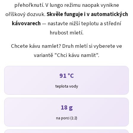
přehořknutí. V lungo režimu naopak vynikne
oříškový dozvuk.
Skvěle funguje i v automatických
kávovarech
— nastavte nižší teplotu a střední
hrubost mletí.
Chcete kávu namlet? Druh mletí si vyberete ve
variantě "Chci kávu namlit".
91 °C
teplota vody
18 g
na porci (1:2)