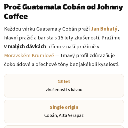
Proč Guatemala Cobán od Johnny
Coffee
Každou várku Guatemaly Cobán praží
Jan Bohatý
,
hlavní pražič a barista s 15 lety zkušeností. Pražíme
v malých dávkách
přímo v naší pražírně v
Moravském Krumlově
— tmavý profil zdůrazňuje
čokoládové a ořechové tóny bez jakékoli kyselosti.
15 let
zkušeností s kávou
Single origin
Cobán, Alta Verapaz