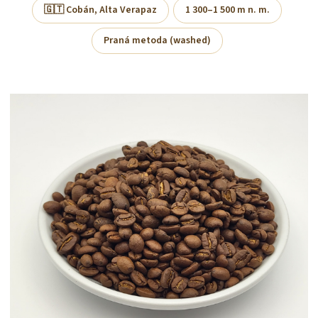
🇬🇹 Cobán, Alta Verapaz
1 300–1 500 m n. m.
Praná metoda (washed)