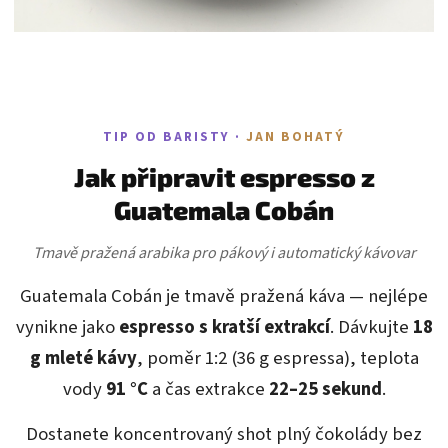
TIP OD BARISTY ·
JAN BOHATÝ
Jak připravit espresso z
Guatemala Cobán
Tmavě pražená arabika pro pákový i automatický kávovar
Guatemala Cobán je tmavě pražená káva — nejlépe
vynikne jako
espresso s kratší extrakcí
. Dávkujte
18
g mleté kávy
, poměr 1:2 (36 g espressa), teplota
vody
91 °C
a čas extrakce
22–25 sekund
.
Dostanete koncentrovaný shot plný čokolády bez