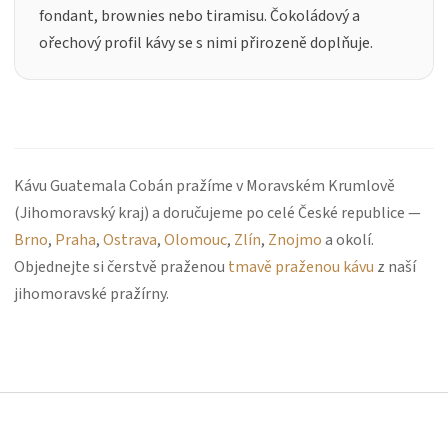
fondant, brownies nebo tiramisu. Čokoládový a
ořechový profil kávy se s nimi přirozeně doplňuje.
Kávu Guatemala Cobán pražíme v Moravském Krumlově
(Jihomoravský kraj) a doručujeme po celé České republice —
Brno
,
Praha
,
Ostrava
,
Olomouc
,
Zlín
,
Znojmo
a okolí.
Objednejte si čerstvě praženou
tmavě praženou kávu
z naší
jihomoravské pražírny.
Z
á
p