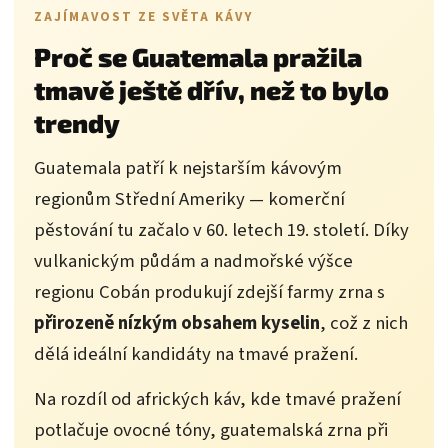
ZAJÍMAVOST ZE SVĚTA KÁVY
Proč se Guatemala pražila
tmavě ještě dřív, než to bylo
trendy
Guatemala patří k nejstarším kávovým
regionům Střední Ameriky — komerční
pěstování tu začalo v 60. letech 19. století. Díky
vulkanickým půdám a nadmořské výšce
regionu Cobán produkují zdejší farmy zrna s
přirozeně nízkým obsahem kyselin
, což z nich
dělá ideální kandidáty na tmavé pražení.
Na rozdíl od afrických káv, kde tmavé pražení
potlačuje ovocné tóny, guatemalská zrna při