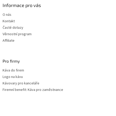
a
Informace pro vás
t
O nás
í
Kontakt
Časté dotazy
Věrnostní program
Affiliate
Pro firmy
Káva do firem
Logo na kávu
Kávovary pro kanceláře
Firemní benefit: Káva pro zaměstnance