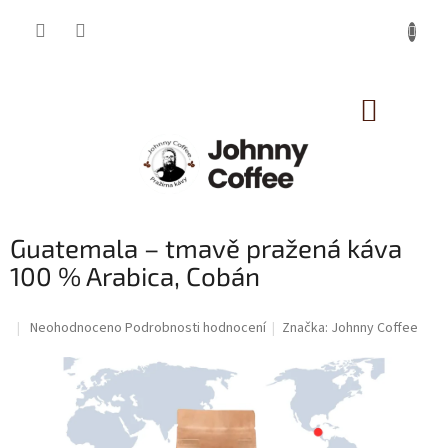
Přejít
na
obsah
NÁKUP
KOŠÍK
Guatemala – tmavě pražená káva
100 % Arabica, Cobán
Průměrné
Neohodnoceno
Podrobnosti hodnocení
Značka:
Johnny Coffee
hodnocení
produktu
je
0,0
z
5