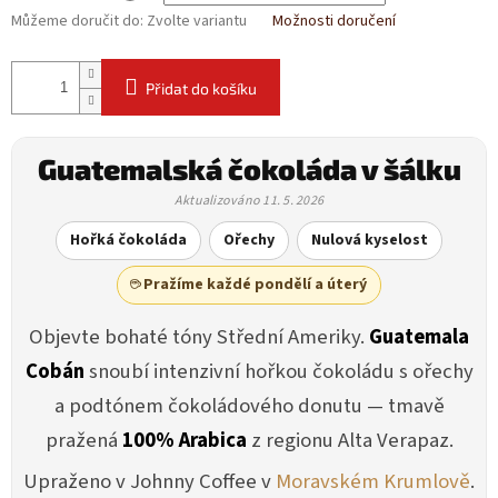
Můžeme doručit do:
Zvolte variantu
Možnosti doručení
Přidat do košíku
Guatemalská čokoláda v šálku
Aktualizováno 11. 5. 2026
Hořká čokoláda
Ořechy
Nulová kyselost
☕ Pražíme každé pondělí a úterý
Objevte bohaté tóny Střední Ameriky.
Guatemala
Cobán
snoubí intenzivní hořkou čokoládu s ořechy
a podtónem čokoládového donutu — tmavě
pražená
100% Arabica
z regionu Alta Verapaz.
Upraženo v Johnny Coffee v
Moravském Krumlově
.