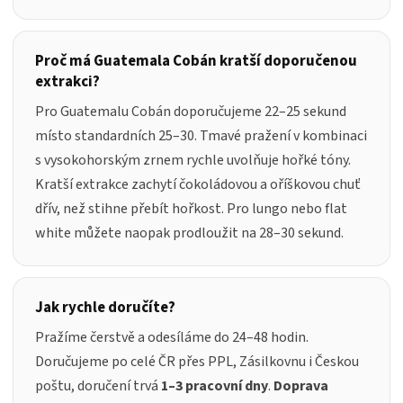
Proč má Guatemala Cobán kratší doporučenou
extrakci?
Pro Guatemalu Cobán doporučujeme 22–25 sekund
místo standardních 25–30. Tmavé pražení v kombinaci
s vysokohorským zrnem rychle uvolňuje hořké tóny.
Kratší extrakce zachytí čokoládovou a oříškovou chuť
dřív, než stihne přebít hořkost. Pro lungo nebo flat
white můžete naopak prodloužit na 28–30 sekund.
Jak rychle doručíte?
Pražíme čerstvě a odesíláme do 24–48 hodin.
Doručujeme po celé ČR přes PPL, Zásilkovnu i Českou
poštu, doručení trvá
1–3 pracovní dny
.
Doprava