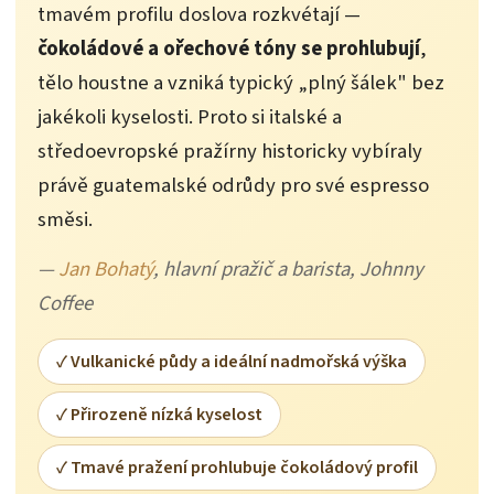
tmavém profilu doslova rozkvétají —
čokoládové a ořechové tóny se prohlubují
,
tělo houstne a vzniká typický „plný šálek" bez
jakékoli kyselosti. Proto si italské a
středoevropské pražírny historicky vybíraly
právě guatemalské odrůdy pro své espresso
směsi.
—
Jan Bohatý
, hlavní pražič a barista, Johnny
Coffee
✓ Vulkanické půdy a ideální nadmořská výška
✓ Přirozeně nízká kyselost
✓ Tmavé pražení prohlubuje čokoládový profil