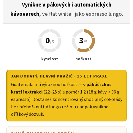
Vynikne v pákových i automatických
kávovarech
, ve flat white i jako espresso lungo.
0
3
/5
/5
kyselost
hořkost
JAN BOHATÝ
, HLAVNÍ PRAŽIČ · 15 LET PRAXE
Guatemala má výraznou hořkost —
v pákáči zkus
kratší extrakci
(22–25 s) a poměr 1:2 (18 g kávy → 36 g
espresso). Dostaneš koncentrovaný shot plný čokolády
bez přehořknutí. V lungo režimu naopak vynikne
oříškový dozvuk.