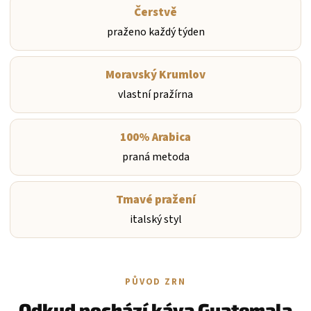
Čerstvě
praženo každý týden
Moravský Krumlov
vlastní pražírna
100% Arabica
praná metoda
Tmavé pražení
italský styl
PŮVOD ZRN
Odkud pochází káva Guatemala