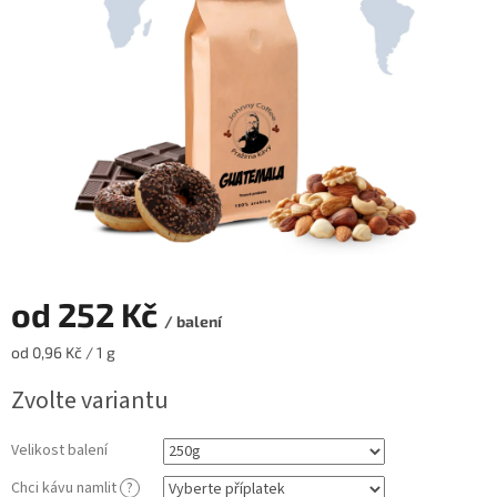
hvězdiček.
od
252 Kč
/ balení
Měrná
od 0,96 Kč / 1 g
cena:
Zvolte variantu
Velikost balení
Chci kávu namlit
?