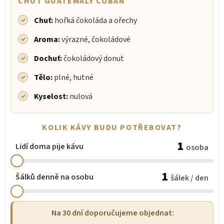
CHUŤ GUATEMALY COBÁN
Chuť:
hořká čokoláda a ořechy
Aroma:
výrazné, čokoládové
Dochuť:
čokoládový donut
Tělo:
plné, hutné
Kyselost:
nulová
KOLIK KÁVY BUDU POTŘEBOVAT?
1
Lidí doma pije kávu
osoba
1
Šálků denně na osobu
šálek / den
Na 30 dní doporučujeme objednat: