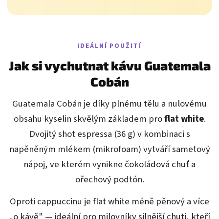
IDEÁLNÍ POUŽITÍ
Jak si vychutnat kávu Guatemala
Cobán
Guatemala Cobán je díky plnému tělu a nulovému
obsahu kyselin skvělým základem pro
flat white
.
Dvojitý shot espressa (36 g) v kombinaci s
napěněným mlékem (mikrofoam) vytváří sametový
nápoj, ve kterém vynikne čokoládová chuť a
ořechový podtón.
Oproti cappuccinu je flat white méně pěnový a více
„o kávě" — ideální pro milovníky silnější chuti, kteří