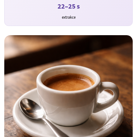
22–25 s
extrakce