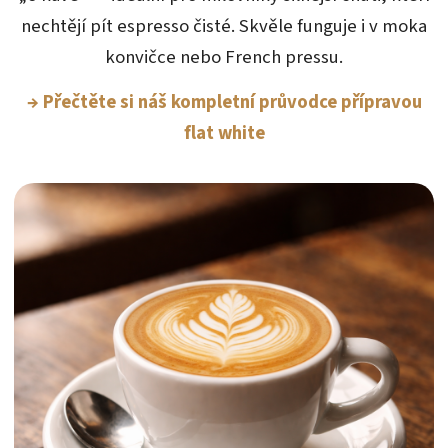
nechtějí pít espresso čisté. Skvěle funguje i v moka
konvičce nebo French pressu.
→ Přečtěte si náš kompletní průvodce přípravou
flat white