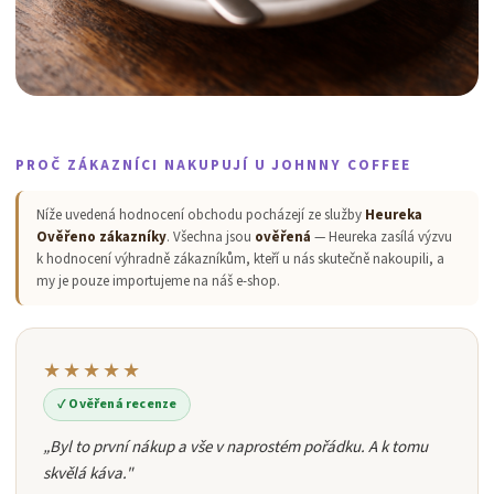
PROČ ZÁKAZNÍCI NAKUPUJÍ U JOHNNY COFFEE
Níže uvedená hodnocení obchodu pocházejí ze služby
Heureka
Ověřeno zákazníky
. Všechna jsou
ověřená
— Heureka zasílá výzvu
k hodnocení výhradně zákazníkům, kteří u nás skutečně nakoupili, a
my je pouze importujeme na náš e-shop.
★★★★★
✓ Ověřená recenze
„Byl to první nákup a vše v naprostém pořádku. A k tomu
skvělá káva."