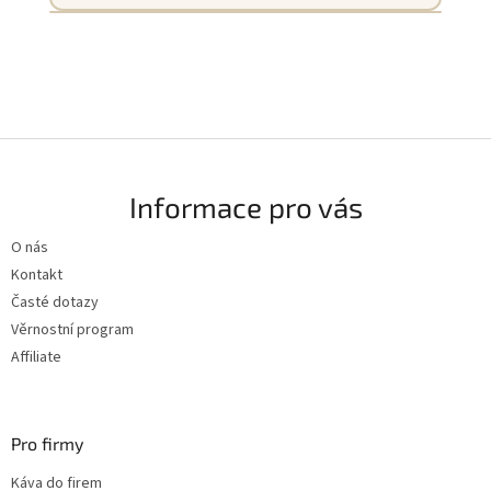
☕ ZJISTIT VÍCE
Připravíme kávu s vaším logem – ideální
firemní dárek.
☕ ZJISTIT VÍCE
Z
á
Informace pro vás
p
a
O nás
t
Kontakt
í
Časté dotazy
Věrnostní program
Affiliate
Pro firmy
Káva do firem