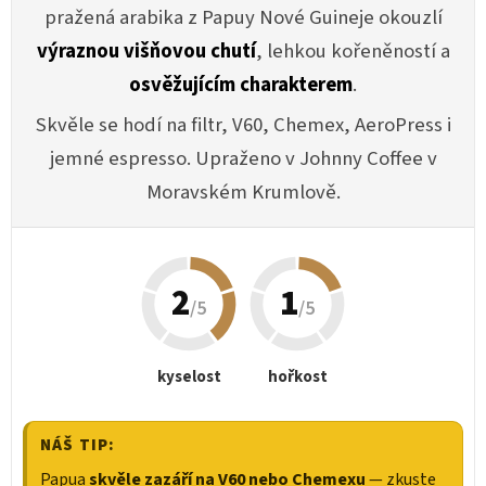
pražená arabika z Papuy Nové Guineje okouzlí
výraznou višňovou chutí
, lehkou kořeněností a
osvěžujícím charakterem
.
Skvěle se hodí na filtr, V60, Chemex, AeroPress i
jemné espresso. Upraženo v Johnny Coffee v
Moravském Krumlově.
2
1
/5
/5
kyselost
hořkost
NÁŠ TIP:
Papua
skvěle zazáří na V60 nebo Chemexu
— zkuste