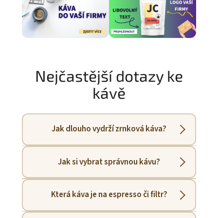
Nejčastější dotazy ke
kávě
Jak dlouho vydrží zrnková káva?
Čerstvě pražená káva je nejlepší 7–21 dní po
Jak si vybrat správnou kávu?
upražení. Při správném skladování vydrží
aroma i několik měsíců.
Podívejte se na
chuťový profil
u produktů,
Která káva je na espresso či filtr?
nebo nám napište – poradíme.