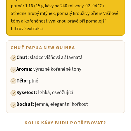
poměr 1:16 (15 g kávy na 240 ml vody, 92–94 °C).
Středně hrubý mlýnek, pomalý krouživý přeliv. Višňové
tóny a kořeněnost vyniknou právě při pomalejší
filtrové extrakci.
CHUŤ PAPUA NEW GUINEA
Chuť:
sladce višňová a šťavnatá
Aroma:
výrazné kořeněné tóny
Tělo:
plné
Kyselost:
lehká, osvěžující
Dochuť:
jemná, elegantní hořkost
KOLIK KÁVY BUDU POTŘEBOVAT?