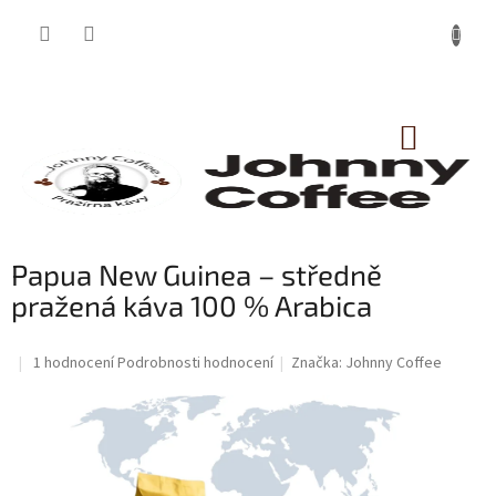
Přejít
na
obsah
NÁKUP
KOŠÍK
Papua New Guinea – středně
pražená káva 100 % Arabica
Průměrné
1 hodnocení
Podrobnosti hodnocení
Značka:
Johnny Coffee
hodnocení
produktu
je
5,0
z
5