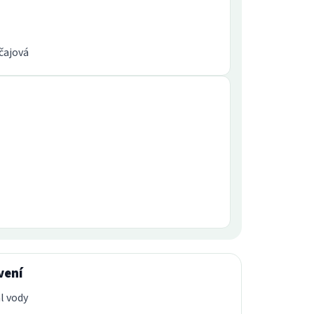
 čajová
vení
l vody