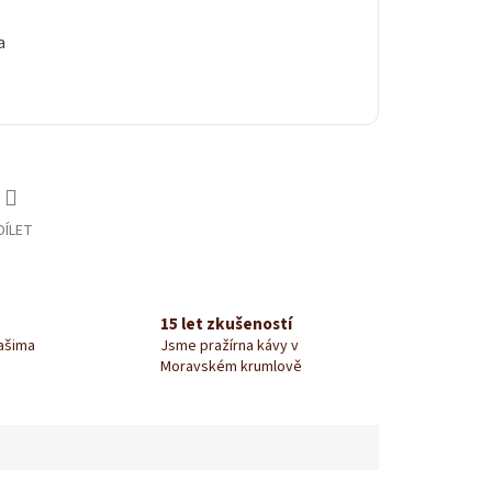
a
DÍLET
15 let zkušeností
našima
Jsme pražírna kávy v
Moravském krumlově