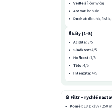
Vedlejší:
černý čaj
Aroma:
bobule
Dochuť:
dlouhá, čistá,
Škály (1–5)
Acidita:
3/5
Sladkost:
4/5
Hořkost:
1/5
Tělo:
4/5
Intenzita:
4/5
⚙️ Filtr – rychlé nasta
Poměr:
18 g kávy / 250 m