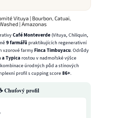
mité Vituya | Bourbon, Catuai,
ly Washed | Amazonas
rativy
Café Monteverde
(Vituya, Chiliquin,
zně
9 farmářů
praktikujících regenerativní
m vzorové farmy
Finca Timbuyacu
. Odrůdy
a a Typica
rostou v nadmořské výšce
 kombinace úrodných půd a stínových
mplexní profil s cupping score
86+
.
☕ Chuťový profil
y