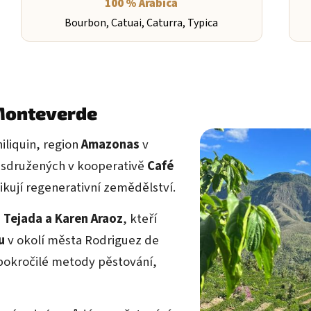
100 % Arabica
Bourbon, Catuai, Caturra, Typica
Monteverde
hiliquin, region
Amazonas
v
sdružených v kooperativě
Café
ikují regenerativní zemědělství.
 Tejada a Karen Araoz
, kteří
u
v okolí města Rodriguez de
pokročilé metody pěstování,