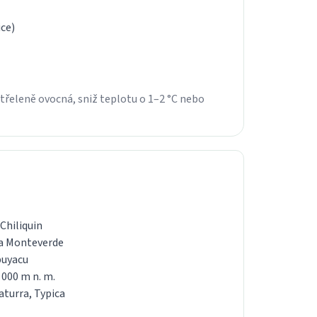
ice)
třeleně ovocná, sniž teplotu o 1–2 °C nebo
 Chiliquin
a Monteverde
buyacu
 000 m n. m.
aturra, Typica