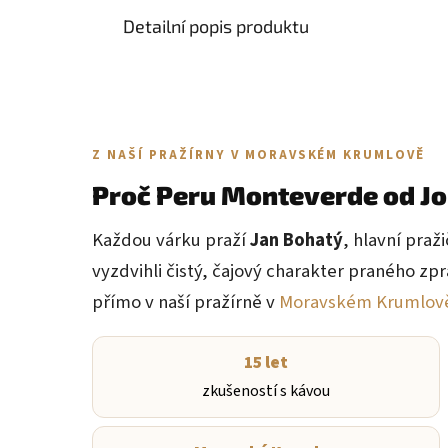
Detailní popis produktu
Z NAŠÍ PRAŽÍRNY V MORAVSKÉM KRUMLOVĚ
Proč Peru Monteverde od Jo
Každou várku praží
Jan Bohatý
, hlavní praž
vyzdvihli čistý, čajový charakter praného zp
přímo v naší pražírně v
Moravském Krumlov
15 let
zkušeností s kávou