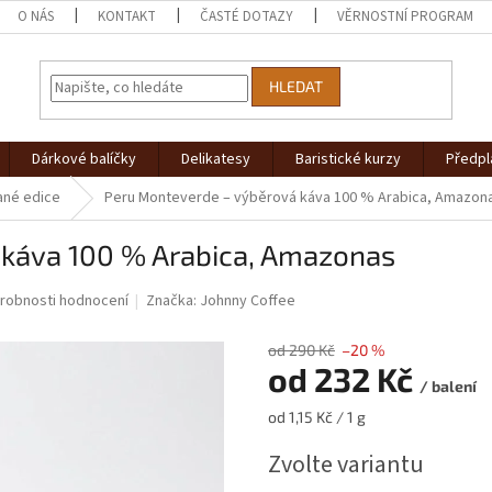
O NÁS
KONTAKT
ČASTÉ DOTAZY
VĚRNOSTNÍ PROGRAM
HLEDAT
Dárkové balíčky
Delikatesy
Baristické kurzy
Předpl
ané edice
Peru Monteverde – výběrová káva 100 % Arabica, Amazon
 káva 100 % Arabica, Amazonas
robnosti hodnocení
Značka:
Johnny Coffee
od 290 Kč
–20 %
od
232 Kč
/ balení
Měrná
od 1,15 Kč / 1 g
cena:
Zvolte variantu