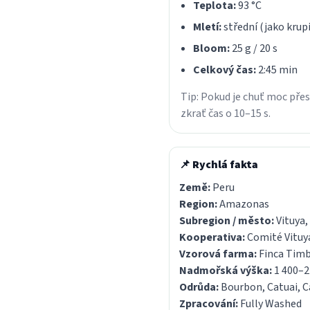
Teplota:
93 °C
Mletí:
střední (jako krup
Bloom:
25 g / 20 s
Celkový čas:
2:45 min
Tip: Pokud je chuť moc přes
zkrať čas o 10–15 s.
📌 Rychlá fakta
Země:
Peru
Region:
Amazonas
Subregion / město:
Vituya,
Kooperativa:
Comité Vituy
Vzorová farma:
Finca Tim
Nadmořská výška:
1 400–2
Odrůda:
Bourbon, Catuai, C
Zpracování:
Fully Washed