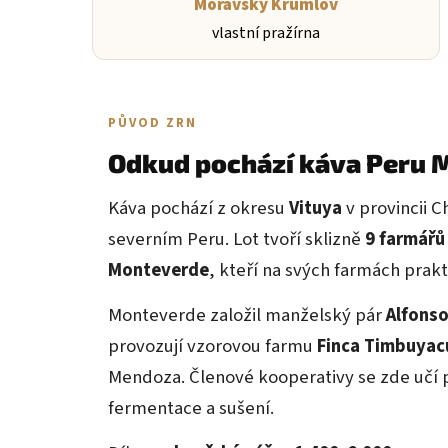
Moravský Krumlov
vlastní pražírna
PŮVOD ZRN
Odkud pochází káva Peru 
Káva pochází z okresu
Vituya
v provincii C
severním Peru. Lot tvoří sklizně
9 farmářů
Monteverde
, kteří na svých farmách prakt
Monteverde založil manželský pár
Alfonso
provozují vzorovou farmu
Finca Timbuyac
Mendoza. Členové kooperativy se zde učí 
fermentace a sušení.