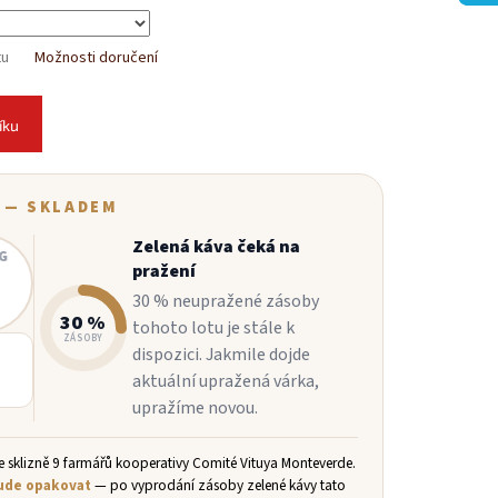
tu
Možnosti doručení
íku
 — SKLADEM
Zelená káva čeká na
 G
pražení
30 % neupražené zásoby
30 %
tohoto lotu je stále k
ZÁSOBY
dispozici. Jakmile dojde
aktuální upražená várka,
upražíme novou.
e sklizně 9 farmářů kooperativy Comité Vituya Monteverde.
ude opakovat
— po vyprodání zásoby zelené kávy tato