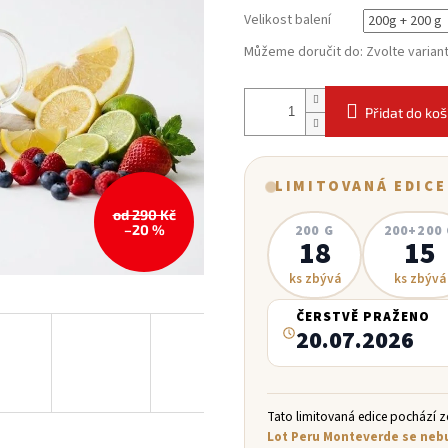
Velikost balení
Můžeme doručit do:
Zvolte varian
Přidat do koš
LIMITOVANÁ EDICE
od 290 Kč
200 G
200+200
–20 %
18
15
ks zbývá
ks zbývá
ČERSTVĚ PRAŽENO
20.07.2026
Tato limitovaná edice pochází z
Lot Peru Monteverde se neb