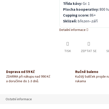
Třída kávy:
Gr. 1
Plocha kooperativy:
800 h
Cupping score:
86+
Sklizeň:
březen–září
Detailní informace
TISK
ZEPTAT SE
S
Doprava od 59 Kč
Ručně baleno
ZDARMA při nákupu nad 990 Kč
Každý balíček projde 
a doručíme do 1-3 dnů.
rukama
Ostatní informace