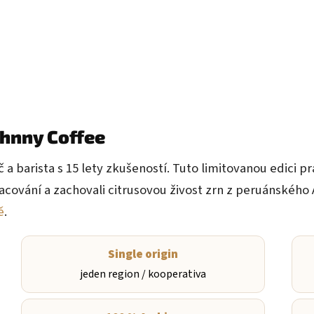
hnny Coffee
ič a barista s 15 lety zkušeností. Tuto limitovanou edici 
racování a zachovali citrusovou živost zrn z peruánskéh
ě
.
Single origin
jeden region / kooperativa