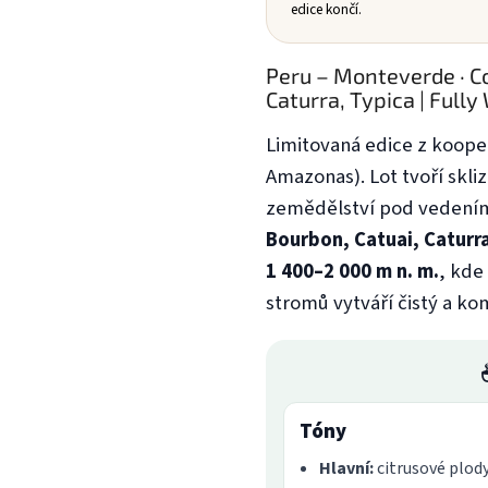
edice končí.
Peru – Monteverde · Co
Caturra, Typica | Ful
Limitovaná edice z koope
Amazonas). Lot tvoří skli
zemědělství pod vedení
Bourbon, Catuai, Caturr
1 400–2 000 m n. m.
, kde
stromů vytváří čistý a ko
Tóny
Hlavní:
citrusové plod