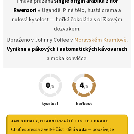
Tmavě pražená
single origin arabika z hor
Rwenzori
v Ugandě. Plné tělo, hustá crema a
nulová kyselost — hořká čokoláda s oříškovým
dozvukem.
Upraženo v Johnny Coffee v
Moravském Krumlově
.
Vynikne v pákových i automatických kávovarech
a moka konvičce.
0
4
/5
/5
kyselost
hořkost
JAN BOHATÝ
, HLAVNÍ PRAŽIČ · 15 LET PRAXE
Chuť espressa z velké části dělá
voda
— používejte