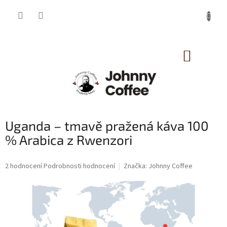
Přejít
na
obsah
NÁKUP
KOŠÍK
Uganda – tmavě pražená káva 100
% Arabica z Rwenzori
Průměrné
2 hodnocení
Podrobnosti hodnocení
Značka:
Johnny Coffee
hodnocení
produktu
je
5,0
z
5