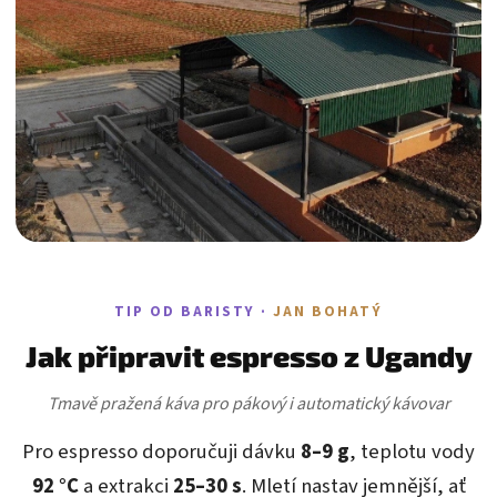
TIP OD BARISTY ·
JAN BOHATÝ
Jak připravit espresso z Ugandy
Tmavě pražená káva pro pákový i automatický kávovar
Pro espresso doporučuji dávku
8–9 g
, teplotu vody
92 °C
a extrakci
25–30 s
. Mletí nastav jemnější, ať