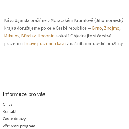
Kávu Uganda pražíme v Moravském Krumlově (Jihomoravský
kraj) a doručujeme po celé České republice —
Brno
,
Znojmo
,
Mikulov
,
Břeclav
,
Hodonín
a okolí. Objednejte si čerstvě
praženou
tmavě praženou kávu
z naší jihomoravské pražírny.
Z
á
p
a
Informace pro vás
t
O nás
í
Kontakt
Časté dotazy
Věrnostní program