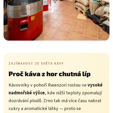
ZAJÍMAVOST ZE SVĚTA KÁVY
Proč káva z hor chutná líp
Kávovníky v pohoří Rwenzori rostou ve
vysoké
nadmořské výšce
, kde nižší teploty zpomalují
dozrávání plodů. Zrno tak má více času nabrat
cukry a aromatické látky — proto se