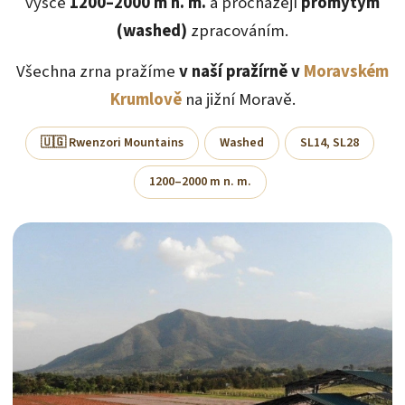
výšce
1200–2000 m n. m.
a procházejí
promytým
(washed)
zpracováním.
Všechna zrna pražíme
v naší pražírně v
Moravském
Krumlově
na jižní Moravě.
🇺🇬 Rwenzori Mountains
Washed
SL14, SL28
1200–2000 m n. m.