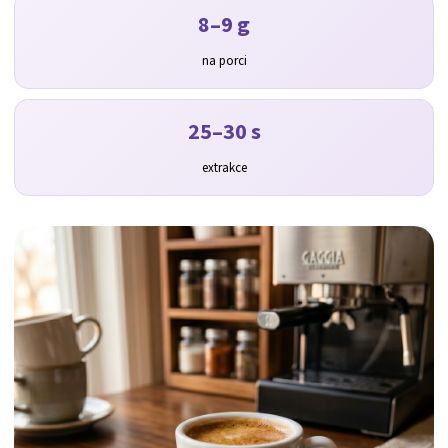
8–9 g
na porci
25–30 s
extrakce