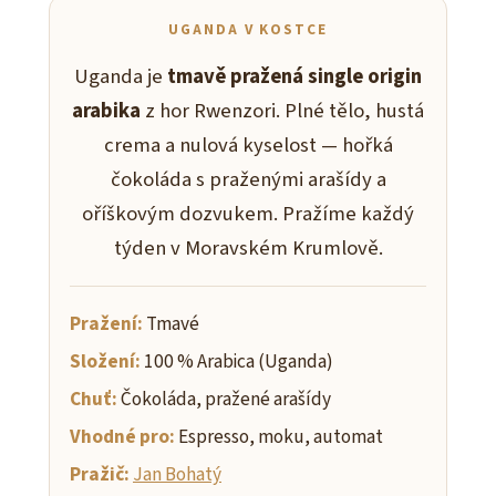
UGANDA V KOSTCE
Uganda je
tmavě pražená single origin
arabika
z hor Rwenzori. Plné tělo, hustá
crema a nulová kyselost — hořká
čokoláda s praženými arašídy a
oříškovým dozvukem. Pražíme každý
týden v Moravském Krumlově.
Pražení:
Tmavé
Složení:
100 % Arabica (Uganda)
Chuť:
Čokoláda, pražené arašídy
Vhodné pro:
Espresso, moku, automat
Pražič:
Jan Bohatý