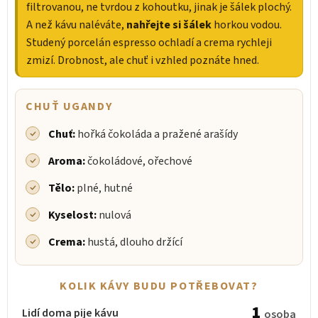
filtrovanou, ne tvrdou z kohoutku, jinak je šálek plochý.
A než kávu naléváte,
nahřejte si šálek
horkou vodou.
Studený porcelán espresso ochladí a crema rychleji
zmizí. Drobnost, ale chuť i vzhled poznáte hned.
CHUŤ UGANDY
Chuť:
hořká čokoláda a pražené arašídy
Aroma:
čokoládové, ořechové
Tělo:
plné, hutné
Kyselost:
nulová
Crema:
hustá, dlouho držící
KOLIK KÁVY BUDU POTŘEBOVAT?
1
Lidí doma pije kávu
osoba