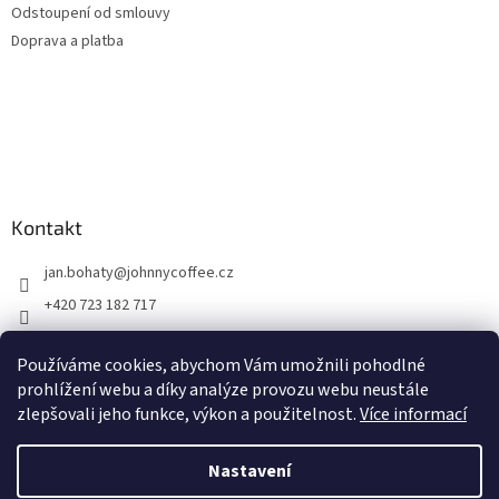
Odstoupení od smlouvy
Doprava a platba
Kontakt
jan.bohaty
@
johnnycoffee.cz
+420 723 182 717
Johnny Coffee
Používáme cookies, abychom Vám umožnili pohodlné
prazirna_johnny_coffee/
prohlížení webu a díky analýze provozu webu neustále
zlepšovali jeho funkce, výkon a použitelnost.
Více informací
Vytvořil Shoptet
Nastavení