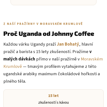
Z NAŠÍ PRAŽÍRNY V MORAVSKÉM KRUMLOVĚ
Proč Uganda od Johnny Coffee
Každou várku Ugandy praží
Jan Bohatý
, hlavní
pražič a barista s 15 lety zkušeností. Pražíme
v
malých dávkách
přímo v naší pražírně v
Moravském
Krumlově
— tmavým profilem vytahujeme z této
ugandské arabiky maximum čokoládové hořkosti a
plného těla.
15 let
zkušeností s kávou