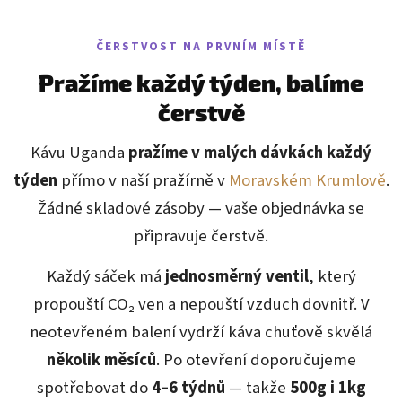
ČERSTVOST NA PRVNÍM MÍSTĚ
Pražíme každý týden, balíme
čerstvě
Kávu Uganda
pražíme v malých dávkách každý
týden
přímo v naší pražírně v
Moravském Krumlově
.
Žádné skladové zásoby — vaše objednávka se
připravuje čerstvě.
Každý sáček má
jednosměrný ventil
, který
propouští CO₂ ven a nepouští vzduch dovnitř. V
neotevřeném balení vydrží káva chuťově skvělá
několik měsíců
. Po otevření doporučujeme
spotřebovat do
4–6 týdnů
— takže
500g i 1kg